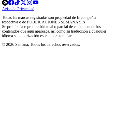
Opens
Opens
Opens
Opens
Opens
in
in
in
in
in
Aviso de Privacidad
Opens
new
new
new
new
new
in
window
window
window
window
window
Todas las marcas registradas son propiedad de la compañía
new
respectiva o de PUBLICACIONES SEMANA S.A.
window
Se prohíbe la reproducción total o parcial de cualquiera de los
contenidos que aquí aparezca, así como su traducción a cualquier
idioma sin autorización escrita por su titular.
© 2026 Semana. Todos los derechos reservados.