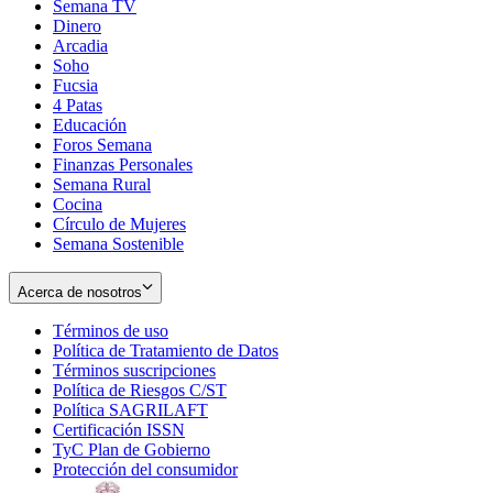
Semana TV
Dinero
Arcadia
Soho
Opens
Fucsia
in
Opens
4 Patas
new
in
Educación
window
new
Foros Semana
window
Finanzas Personales
Semana Rural
Cocina
Círculo de Mujeres
Semana Sostenible
Acerca de nosotros
Términos de uso
Opens
Política de Tratamiento de Datos
in
Opens
Términos suscripciones
new
Opens
in
Política de Riesgos C/ST
window
in
Opens
new
Política SAGRILAFT
Opens
new
in
window
Certificación ISSN
Opens
in
window
new
TyC Plan de Gobierno
in
new
Opens
window
Protección del consumidor
new
window
in
Opens
window
new
in