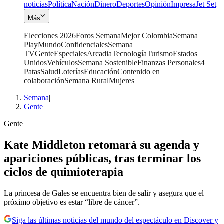
noticias
Política
Nación
Dinero
Deportes
Opinión
Impresa
Jet Set
Más
Elecciones 2026
Foros Semana
Mejor Colombia
Semana
Play
Mundo
Confidenciales
Semana
TV
Gente
Especiales
Arcadia
Tecnología
Turismo
Estados
Unidos
Vehículos
Semana Sostenible
Finanzas Personales
4
Patas
Salud
Loterías
Educación
Contenido en
colaboración
Semana Rural
Mujeres
Semana
|
Gente
Gente
Kate Middleton retomará su agenda y
apariciones públicas, tras terminar los
ciclos de quimioterapia
La princesa de Gales se encuentra bien de salir y asegura que el
próximo objetivo es estar “libre de cáncer”.
Siga las últimas noticias del mundo del espectáculo en Discover y