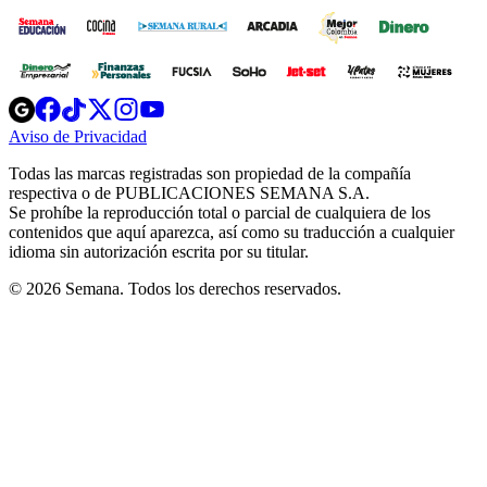
Opens
Opens
Opens
Opens
Opens
in
in
in
in
in
Aviso de Privacidad
Opens
new
new
new
new
new
in
window
window
window
window
window
Todas las marcas registradas son propiedad de la compañía
new
respectiva o de PUBLICACIONES SEMANA S.A.
window
Se prohíbe la reproducción total o parcial de cualquiera de los
contenidos que aquí aparezca, así como su traducción a cualquier
idioma sin autorización escrita por su titular.
© 2026 Semana. Todos los derechos reservados.