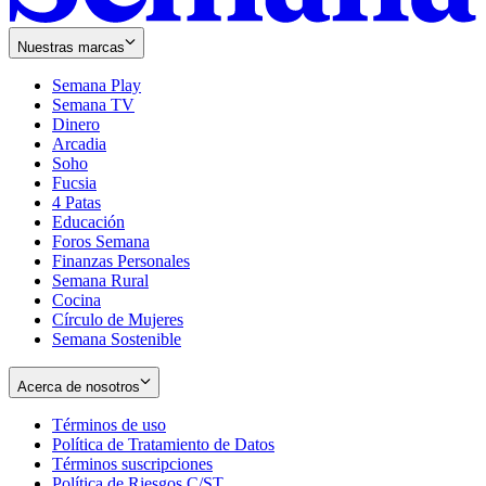
Nuestras marcas
Semana Play
Semana TV
Dinero
Arcadia
Soho
Opens
Fucsia
in
Opens
4 Patas
new
in
Educación
window
new
Foros Semana
window
Finanzas Personales
Semana Rural
Cocina
Círculo de Mujeres
Semana Sostenible
Acerca de nosotros
Términos de uso
Opens
Política de Tratamiento de Datos
in
Opens
Términos suscripciones
new
Opens
in
Política de Riesgos C/ST
window
in
Opens
new