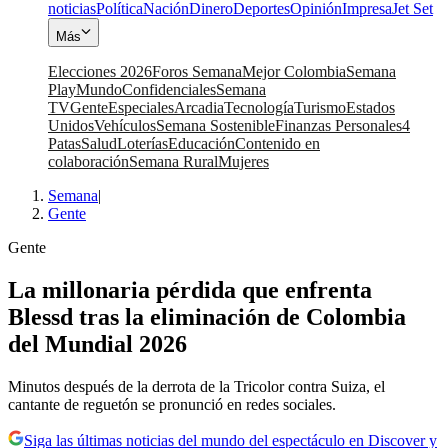
noticias
Política
Nación
Dinero
Deportes
Opinión
Impresa
Jet Set
Más
Elecciones 2026
Foros Semana
Mejor Colombia
Semana
Play
Mundo
Confidenciales
Semana
TV
Gente
Especiales
Arcadia
Tecnología
Turismo
Estados
Unidos
Vehículos
Semana Sostenible
Finanzas Personales
4
Patas
Salud
Loterías
Educación
Contenido en
colaboración
Semana Rural
Mujeres
Semana
|
Gente
Gente
La millonaria pérdida que enfrenta
Blessd tras la eliminación de Colombia
del Mundial 2026
Minutos después de la derrota de la Tricolor contra Suiza, el
cantante de reguetón se pronunció en redes sociales.
Siga las últimas noticias del mundo del espectáculo en Discover y