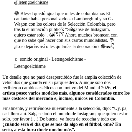
@letengoelchisme
😅 Blessd quedó igual que miles de colombianos El
cantante había personalizado su Lamborghini y su G-
Wagon con los colores de la Selección Colombia, pero
tras la eliminación publicó: "Sálganse de Instagram,
quiero estar solo". 😭🇨🇴 Ahora muchos bromean con
que no sabe qué hacer con sus carros mundialistas. 💬
¿Los dejarías así o les quitarías la decoración? 😂🚗👇
♬ sonido original - Letengoelchisme -
Letengoelchisme
Un detalle que no pasó desapercibido fue la amplia colección de
vehículos que guarda en su parqueadero. Aunque solo dos
recibieron cambios estéticos con motivo del Mundial 2026,
el
artista posee varios modelos más, algunos considerados entre los
más costosos del mercado e, incluso, únicos en Colombia.
Finalmente, y refiriéndose nuevamente a la selección, dijo: “Uy, pa,
casi lloro ahí. Sálgase todo el mundo de Instagram, que quiero estar
solo, por favor (…) De buena, ya fuera de recocha y todo eso,
¿cuándo será el día que se nos da algo en el fútbol, ome? En
serio, a esta hora duele mucho más”.