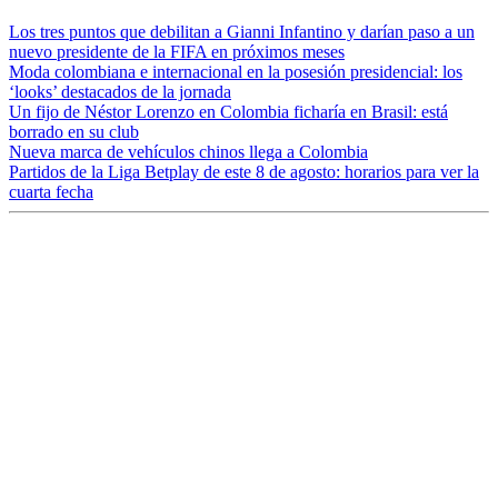
Los tres puntos que debilitan a Gianni Infantino y darían paso a un
nuevo presidente de la FIFA en próximos meses
Moda colombiana e internacional en la posesión presidencial: los
‘looks’ destacados de la jornada
Un fijo de Néstor Lorenzo en Colombia ficharía en Brasil: está
borrado en su club
Nueva marca de vehículos chinos llega a Colombia
Partidos de la Liga Betplay de este 8 de agosto: horarios para ver la
cuarta fecha