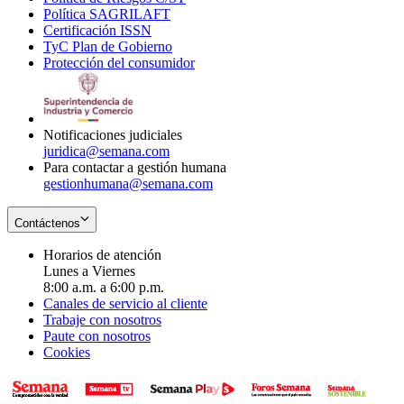
Política SAGRILAFT
Opens
new
in
window
Certificación ISSN
Opens
in
window
new
TyC Plan de Gobierno
in
new
Opens
window
Protección del consumidor
new
window
in
Opens
window
new
in
window
new
window
Notificaciones judiciales
juridica@semana.com
Para contactar a gestión humana
gestionhumana@semana.com
Contáctenos
Horarios de atención
Lunes a Viernes
8:00 a.m. a 6:00 p.m.
Canales de servicio al cliente
Trabaje con nosotros
Paute con nosotros
Cookies