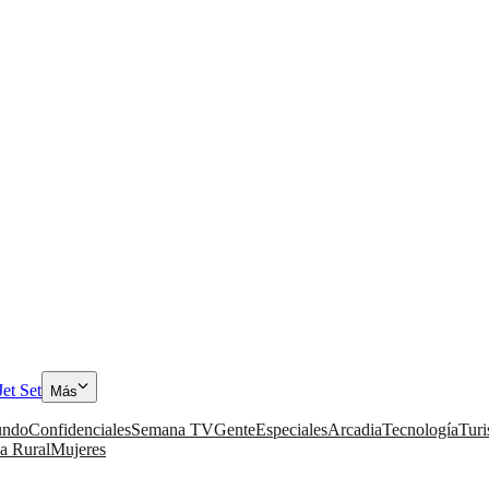
Jet Set
Más
ndo
Confidenciales
Semana TV
Gente
Especiales
Arcadia
Tecnología
Tur
a Rural
Mujeres