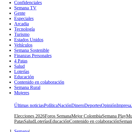
Confidenciales
Semana TV
Gente
Especiales
Arcadia
Tecnología
Turismo
Estados Unidos
Vehículos
Semana Sostenible
Finanzas Personales
4 Patas
Salud
Loterías
Educación
Contenido en colaboración
Semana Rural
Mujeres
Últimas noticias
Política
Nación
Dinero
Deportes
Opinión
Impresa
Elecciones 2026
Foros Semana
Mejor Colombia
Semana Play
Mu
Patas
Salud
Loterías
Educación
Contenido en colaboración
Seman
Semana
|