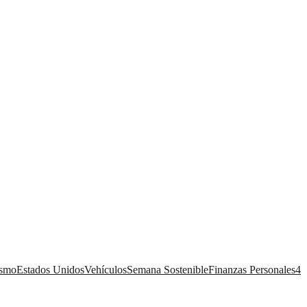
ismo
Estados Unidos
Vehículos
Semana Sostenible
Finanzas Personales
4