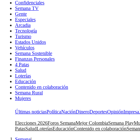
Confidenciales
Semana TV
Gente
Especiales
Arcadia
Tecnología
Turismo
Estados Unidos
Vehículos
Semana Sostenible
Finanzas Personales
4 Patas
Salud
Loterías
Educación
Contenido en colaboración
Semana Rural
Mujeres
Últimas noticias
Política
Nación
Dinero
Deportes
Opinión
Impresa
Elecciones 2026
Foros Semana
Mejor Colombia
Semana Play
Mu
Patas
Salud
Loterías
Educación
Contenido en colaboración
Seman
Semana
|