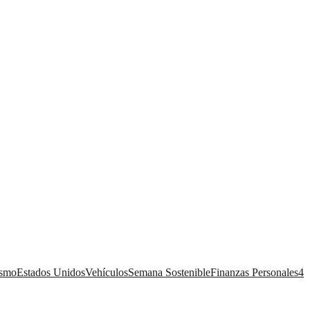
ismo
Estados Unidos
Vehículos
Semana Sostenible
Finanzas Personales
4