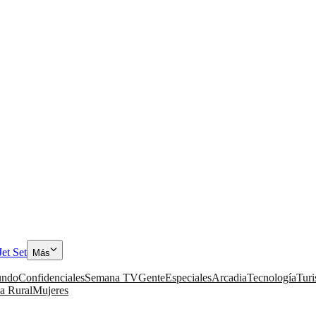
Jet Set
Más
ndo
Confidenciales
Semana TV
Gente
Especiales
Arcadia
Tecnología
Tur
a Rural
Mujeres