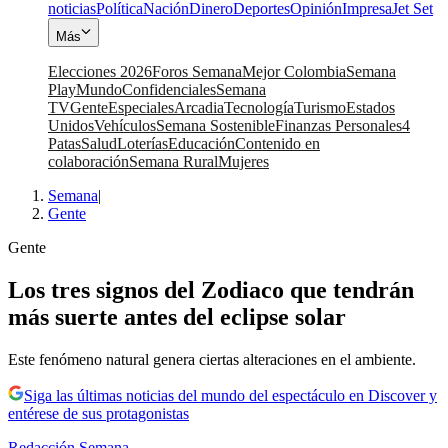
noticias
Política
Nación
Dinero
Deportes
Opinión
Impresa
Jet Set
Más
Elecciones 2026
Foros Semana
Mejor Colombia
Semana
Play
Mundo
Confidenciales
Semana
TV
Gente
Especiales
Arcadia
Tecnología
Turismo
Estados
Unidos
Vehículos
Semana Sostenible
Finanzas Personales
4
Patas
Salud
Loterías
Educación
Contenido en
colaboración
Semana Rural
Mujeres
Semana
|
Gente
Gente
Los tres signos del Zodiaco que tendrán
más suerte antes del eclipse solar
Este fenómeno natural genera ciertas alteraciones en el ambiente.
Siga las últimas noticias del mundo del espectáculo en Discover y
entérese de sus protagonistas
Redacción Semana