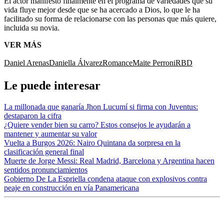
El actor manifestó finalmente en el programa de variedades que su
vida fluye mejor desde que se ha acercado a Dios, lo que le ha
facilitado su forma de relacionarse con las personas que más quiere,
incluida su novia.
VER MÁS
Daniel Arenas
Daniella Álvarez
Romance
Maite Perroni
RBD
Le puede interesar
La millonada que ganaría Jhon Lucumí si firma con Juventus:
destaparon la cifra
¿Quiere vender bien su carro? Estos consejos le ayudarán a
mantener y aumentar su valor
Vuelta a Burgos 2026: Nairo Quintana da sorpresa en la
clasificación general final
Muerte de Jorge Messi: Real Madrid, Barcelona y Argentina hacen
sentidos pronunciamientos
Gobierno De La Espriella condena ataque con explosivos contra
peaje en construcción en vía Panamericana