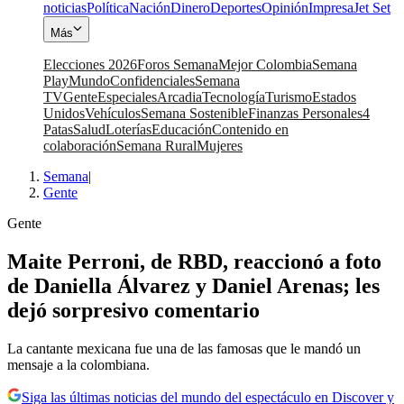
noticias
Política
Nación
Dinero
Deportes
Opinión
Impresa
Jet Set
Más
Elecciones 2026
Foros Semana
Mejor Colombia
Semana
Play
Mundo
Confidenciales
Semana
TV
Gente
Especiales
Arcadia
Tecnología
Turismo
Estados
Unidos
Vehículos
Semana Sostenible
Finanzas Personales
4
Patas
Salud
Loterías
Educación
Contenido en
colaboración
Semana Rural
Mujeres
Semana
|
Gente
Gente
Maite Perroni, de RBD, reaccionó a foto
de Daniella Álvarez y Daniel Arenas; les
dejó sorpresivo comentario
La cantante mexicana fue una de las famosas que le mandó un
mensaje a la colombiana.
Siga las últimas noticias del mundo del espectáculo en Discover y