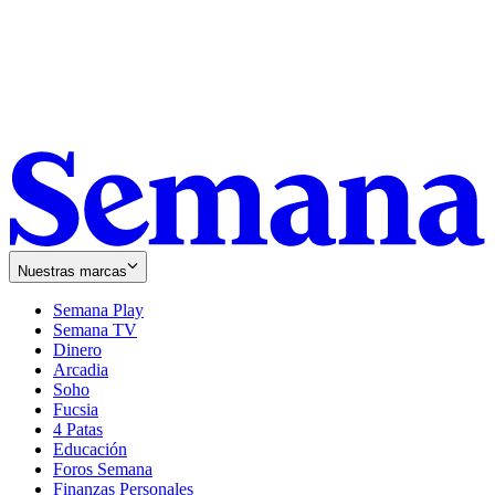
Nuestras marcas
Semana Play
Semana TV
Dinero
Arcadia
Soho
Opens
Fucsia
in
Opens
4 Patas
new
in
Educación
window
new
Foros Semana
window
Finanzas Personales