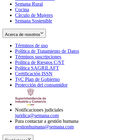
Semana Rural
Cocina
Círculo de Mujeres
Semana Sostenible
Acerca de nosotros
Términos de uso
Opens
Política de Tratamiento de Datos
in
Opens
Términos suscripciones
new
Opens
in
Política de Riesgos C/ST
window
in
Opens
new
Política SAGRILAFT
Opens
new
in
window
Certificación ISSN
Opens
in
window
new
TyC Plan de Gobierno
in
new
Opens
window
Protección del consumidor
new
window
in
Opens
window
new
in
window
new
window
Notificaciones judiciales
juridica@semana.com
Para contactar a gestión humana
gestionhumana@semana.com