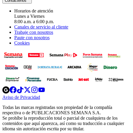
Contáctenos
Horarios de atención
Lunes a Viernes
8:00 a.m. a 6:00 p.m.
Canales de servicio al cliente
Trabaje con nosotros
Paute con nosotros
Cookies
Opens
Opens
Opens
Opens
Opens
in
in
in
in
in
Aviso de Privacidad
Opens
new
new
new
new
new
in
window
window
window
window
window
Todas las marcas registradas son propiedad de la compañía
new
respectiva o de PUBLICACIONES SEMANA S.A.
window
Se prohíbe la reproducción total o parcial de cualquiera de los
contenidos que aquí aparezca, así como su traducción a cualquier
idioma sin autorización escrita por su titular.