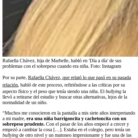
Rafaella Chávez, hija de Marbelle, habló en 'Día a día' de sus
problemas con el sobrepeso cuando era niña.
Foto:
Instagram
Por su parte,
Rafaella Chávez, que relató lo que pasó en su pasada
relación
, habló de este proceso, refiriéndose a las críticas por su
aspecto físico y el peso que tenía siendo una niña. El
bullying
la
llevó a retirarse del estudio y buscar otras alternativas, lejos de la
normalidad de un niño.
“Muchos me conocieron en la pantalla a mis siete años interpretando
a mi madre,
era una niña barrigoncita y cachetoncita con un
sobrepeso prudente.
Con el pasar de los años empecé a crecer y
empezó a cambiar la cosa […]. Estaba en el colegio, pero tenía un
bullying
de otro nivel y un matoneo impresionante y fue una de las