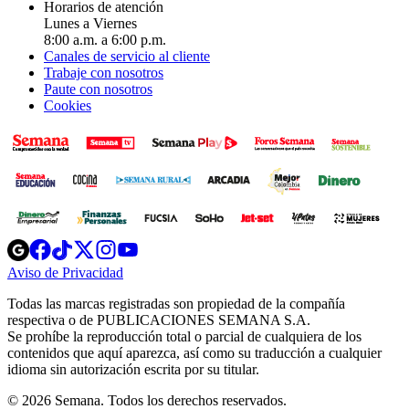
Horarios de atención
Lunes a Viernes
8:00 a.m. a 6:00 p.m.
Canales de servicio al cliente
Trabaje con nosotros
Paute con nosotros
Cookies
Opens
Opens
Opens
Opens
Opens
in
in
in
in
in
Aviso de Privacidad
Opens
new
new
new
new
new
in
window
window
window
window
window
Todas las marcas registradas son propiedad de la compañía
new
respectiva o de PUBLICACIONES SEMANA S.A.
window
Se prohíbe la reproducción total o parcial de cualquiera de los
contenidos que aquí aparezca, así como su traducción a cualquier
idioma sin autorización escrita por su titular.
© 2026 Semana. Todos los derechos reservados.