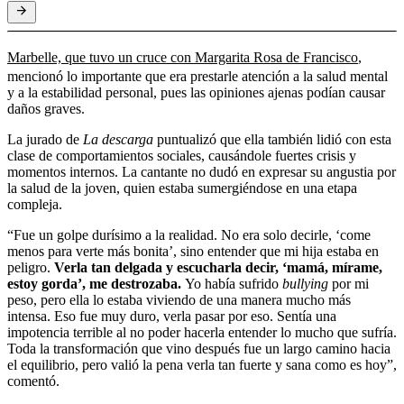
Marbelle, que tuvo un cruce con Margarita Rosa de Francisco
,
mencionó lo importante que era prestarle atención a la salud mental
y a la estabilidad personal, pues las opiniones ajenas podían causar
daños graves.
La jurado de
La descarga
puntualizó que ella también lidió con esta
clase de comportamientos sociales, causándole fuertes crisis y
momentos internos. La cantante no dudó en expresar su angustia por
la salud de la joven, quien estaba sumergiéndose en una etapa
compleja.
“Fue un golpe durísimo a la realidad. No era solo decirle, ‘come
menos para verte más bonita’, sino entender que mi hija estaba en
peligro.
Verla tan delgada y escucharla decir, ‘mamá, mírame,
estoy gorda’, me destrozaba.
Yo había sufrido
bullying
por mi
peso, pero ella lo estaba viviendo de una manera mucho más
intensa. Eso fue muy duro, verla pasar por eso. Sentía una
impotencia terrible al no poder hacerla entender lo mucho que sufría.
Toda la transformación que vino después fue un largo camino hacia
el equilibrio, pero valió la pena verla tan fuerte y sana como es hoy”,
comentó.