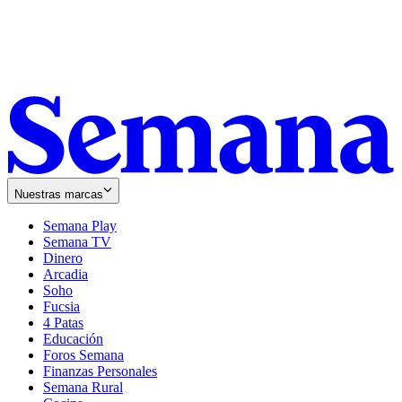
Nuestras marcas
Semana Play
Semana TV
Dinero
Arcadia
Soho
Opens
Fucsia
in
Opens
4 Patas
new
in
Educación
window
new
Foros Semana
window
Finanzas Personales
Semana Rural