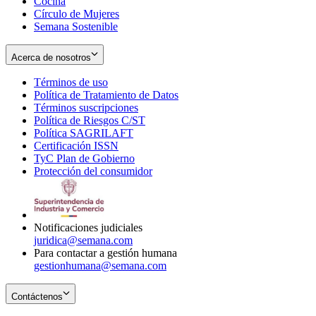
Cocina
Círculo de Mujeres
Semana Sostenible
Acerca de nosotros
Términos de uso
Opens
Política de Tratamiento de Datos
in
Opens
Términos suscripciones
new
Opens
in
Política de Riesgos C/ST
window
in
Opens
new
Política SAGRILAFT
Opens
new
in
window
Certificación ISSN
Opens
in
window
new
TyC Plan de Gobierno
in
new
Opens
window
Protección del consumidor
new
window
in
Opens
window
new
in
window
new
window
Notificaciones judiciales
juridica@semana.com
Para contactar a gestión humana
gestionhumana@semana.com
Contáctenos