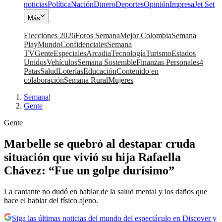
noticias
Política
Nación
Dinero
Deportes
Opinión
Impresa
Jet Set
Más
Elecciones 2026
Foros Semana
Mejor Colombia
Semana
Play
Mundo
Confidenciales
Semana
TV
Gente
Especiales
Arcadia
Tecnología
Turismo
Estados
Unidos
Vehículos
Semana Sostenible
Finanzas Personales
4
Patas
Salud
Loterías
Educación
Contenido en
colaboración
Semana Rural
Mujeres
Semana
|
Gente
Gente
Marbelle se quebró al destapar cruda
situación que vivió su hija Rafaella
Chávez: “Fue un golpe durísimo”
La cantante no dudó en hablar de la salud mental y los daños que
hace el hablar del físico ajeno.
Siga las últimas noticias del mundo del espectáculo en Discover y