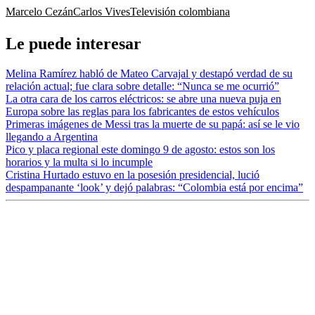
Marcelo Cezán
Carlos Vives
Televisión colombiana
Le puede interesar
Melina Ramírez habló de Mateo Carvajal y destapó verdad de su
relación actual; fue clara sobre detalle: “Nunca se me ocurrió”
La otra cara de los carros eléctricos: se abre una nueva puja en
Europa sobre las reglas para los fabricantes de estos vehículos
Primeras imágenes de Messi tras la muerte de su papá: así se le vio
llegando a Argentina
Pico y placa regional este domingo 9 de agosto: estos son los
horarios y la multa si lo incumple
Cristina Hurtado estuvo en la posesión presidencial, lució
despampanante ‘look’ y dejó palabras: “Colombia está por encima”