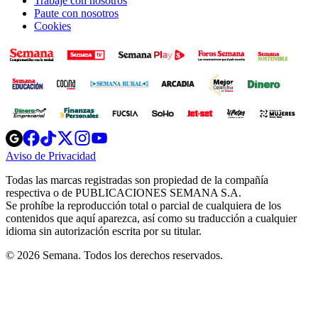
Trabaje con nosotros
Paute con nosotros
Cookies
Opens
Opens
Opens
Opens
Opens
in
in
in
in
in
Aviso de Privacidad
Opens
new
new
new
new
new
in
window
window
window
window
window
Todas las marcas registradas son propiedad de la compañía
new
respectiva o de PUBLICACIONES SEMANA S.A.
window
Se prohíbe la reproducción total o parcial de cualquiera de los
contenidos que aquí aparezca, así como su traducción a cualquier
idioma sin autorización escrita por su titular.
© 2026 Semana. Todos los derechos reservados.