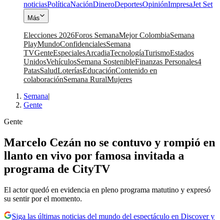
noticias
Política
Nación
Dinero
Deportes
Opinión
Impresa
Jet Set
Más
Elecciones 2026
Foros Semana
Mejor Colombia
Semana
Play
Mundo
Confidenciales
Semana
TV
Gente
Especiales
Arcadia
Tecnología
Turismo
Estados
Unidos
Vehículos
Semana Sostenible
Finanzas Personales
4
Patas
Salud
Loterías
Educación
Contenido en
colaboración
Semana Rural
Mujeres
Semana
|
Gente
Gente
Marcelo Cezán no se contuvo y rompió en
llanto en vivo por famosa invitada a
programa de CityTV
El actor quedó en evidencia en pleno programa matutino y expresó
su sentir por el momento.
Siga las últimas noticias del mundo del espectáculo en Discover y