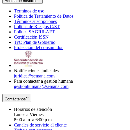
Acerca de nosotros
Términos de uso
Opens
Política de Tratamiento de Datos
in
Opens
Términos suscripciones
new
Opens
in
Política de Riesgos C/ST
window
in
Opens
new
Política SAGRILAFT
Opens
new
in
window
Certificación ISSN
Opens
in
window
new
TyC Plan de Gobierno
in
new
Opens
window
Protección del consumidor
new
window
in
Opens
window
new
in
window
new
window
Notificaciones judiciales
juridica@semana.com
Para contactar a gestión humana
gestionhumana@semana.com
Contáctenos
Horarios de atención
Lunes a Viernes
8:00 a.m. a 6:00 p.m.
Canales de servicio al cliente