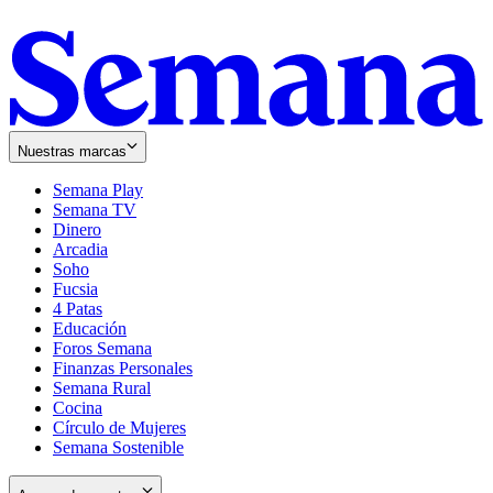
Nuestras marcas
Semana Play
Semana TV
Dinero
Arcadia
Soho
Opens
Fucsia
in
Opens
4 Patas
new
in
Educación
window
new
Foros Semana
window
Finanzas Personales
Semana Rural
Cocina
Círculo de Mujeres
Semana Sostenible