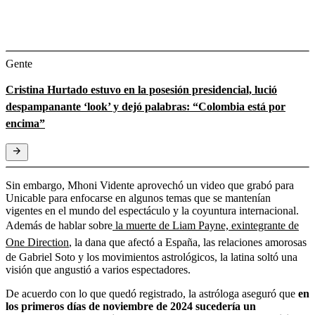
Gente
Cristina Hurtado estuvo en la posesión presidencial, lució
despampanante ‘look’ y dejó palabras: “Colombia está por
encima”
Sin embargo, Mhoni Vidente aprovechó un video que grabó para
Unicable para enfocarse en algunos temas que se mantenían
vigentes en el mundo del espectáculo y la coyuntura internacional.
Además de hablar sobre
la muerte de Liam Payne, exintegrante de
One Direction
, la dana que afectó a España, las relaciones amorosas
de Gabriel Soto y los movimientos astrológicos, la latina soltó una
visión que angustió a varios espectadores.
De acuerdo con lo que quedó registrado, la astróloga aseguró que
en
los primeros días de noviembre de 2024 sucedería un