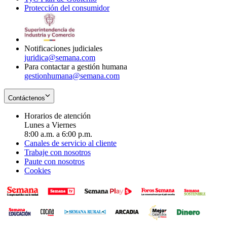
Protección del consumidor
new
window
in
Opens
window
new
in
window
new
window
Notificaciones judiciales
juridica@semana.com
Para contactar a gestión humana
gestionhumana@semana.com
Contáctenos
Horarios de atención
Lunes a Viernes
8:00 a.m. a 6:00 p.m.
Canales de servicio al cliente
Trabaje con nosotros
Paute con nosotros
Cookies