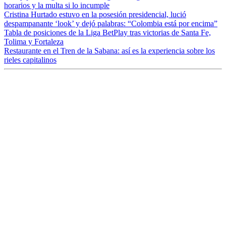
horarios y la multa si lo incumple
Cristina Hurtado estuvo en la posesión presidencial, lució
despampanante ‘look’ y dejó palabras: “Colombia está por encima”
Tabla de posiciones de la Liga BetPlay tras victorias de Santa Fe,
Tolima y Fortaleza
Restaurante en el Tren de la Sabana: así es la experiencia sobre los
rieles capitalinos