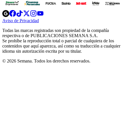
Opens
Opens
Opens
Opens
Opens
in
in
in
in
in
Aviso de Privacidad
Opens
new
new
new
new
new
in
window
window
window
window
window
Todas las marcas registradas son propiedad de la compañía
new
respectiva o de PUBLICACIONES SEMANA S.A.
window
Se prohíbe la reproducción total o parcial de cualquiera de los
contenidos que aquí aparezca, así como su traducción a cualquier
idioma sin autorización escrita por su titular.
© 2026 Semana. Todos los derechos reservados.