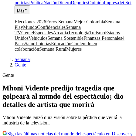
noticias
Política
Nación
Dinero
Deportes
Opinión
Impresa
Jet Set
Más
Elecciones 2026
Foros Semana
Mejor Colombia
Semana
Play
Mundo
Confidenciales
Semana
TV
Gente
Especiales
Arcadia
Tecnología
Turismo
Estados
Unidos
Vehículos
Semana Sostenible
Finanzas Personales
4
Patas
Salud
Loterías
Educación
Contenido en
colaboración
Semana Rural
Mujeres
Semana
|
Gente
Gente
Mhoni Vidente predijo tragedia que
golpeará al mundo del espectáculo; dio
detalles de artista que morirá
Mhoni Vidente lanzó dura visión sobre la pérdida que vivirá la
industria de la televisión.
Siga las últimas noticias del mundo del espectáculo en Discover y