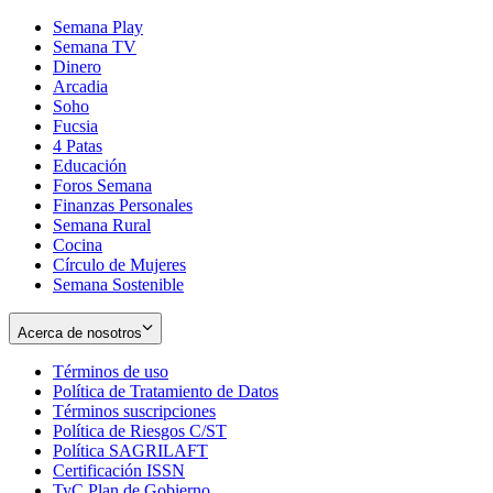
Semana Play
Semana TV
Dinero
Arcadia
Soho
Opens
Fucsia
in
Opens
4 Patas
new
in
Educación
window
new
Foros Semana
window
Finanzas Personales
Semana Rural
Cocina
Círculo de Mujeres
Semana Sostenible
Acerca de nosotros
Términos de uso
Opens
Política de Tratamiento de Datos
in
Opens
Términos suscripciones
new
Opens
in
Política de Riesgos C/ST
window
in
Opens
new
Política SAGRILAFT
Opens
new
in
window
Certificación ISSN
Opens
in
window
new
TyC Plan de Gobierno
in
new
Opens
window