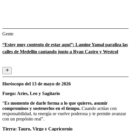
Gente
“Estoy muy contento de estar aquí”: Lamine Yamal paraliza las
calles de Medellín cantando junto a Ryan Castro y Westcol
Horóscopo del 13 de mayo de 2026
Fuego: Aries, Leo y Sagitario
“
Es momento de darle forma a lo que quieres, asumir
compromisos y sostenerlos en el tiempo.
Cuando actúas con
responsabilidad, tu energía se vuelve poderosa y te permite avanzar
con un propósito real”.
Tierra: Tauro, Virgo y Capricornio