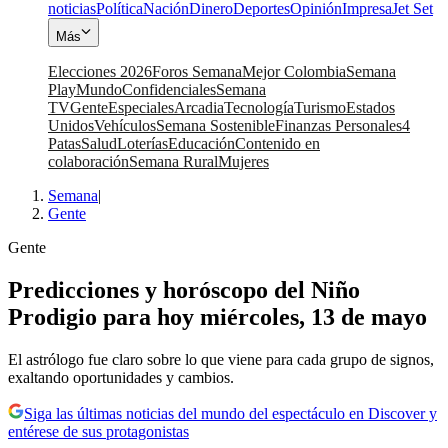
noticias
Política
Nación
Dinero
Deportes
Opinión
Impresa
Jet Set
Más
Elecciones 2026
Foros Semana
Mejor Colombia
Semana
Play
Mundo
Confidenciales
Semana
TV
Gente
Especiales
Arcadia
Tecnología
Turismo
Estados
Unidos
Vehículos
Semana Sostenible
Finanzas Personales
4
Patas
Salud
Loterías
Educación
Contenido en
colaboración
Semana Rural
Mujeres
Semana
|
Gente
Gente
Predicciones y horóscopo del Niño
Prodigio para hoy miércoles, 13 de mayo
El astrólogo fue claro sobre lo que viene para cada grupo de signos,
exaltando oportunidades y cambios.
Siga las últimas noticias del mundo del espectáculo en Discover y
entérese de sus protagonistas