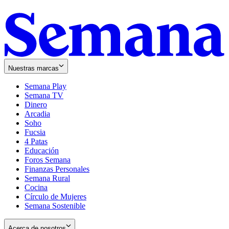
Nuestras marcas
Semana Play
Semana TV
Dinero
Arcadia
Soho
Opens
Fucsia
in
Opens
4 Patas
new
in
Educación
window
new
Foros Semana
window
Finanzas Personales
Semana Rural
Cocina
Círculo de Mujeres
Semana Sostenible
Acerca de nosotros