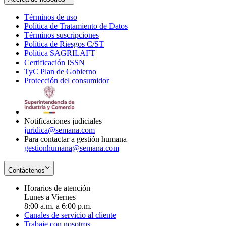
Términos de uso
Opens
Política de Tratamiento de Datos
in
Opens
Términos suscripciones
new
Opens
in
Política de Riesgos C/ST
window
in
Opens
new
Política SAGRILAFT
Opens
new
in
window
Certificación ISSN
Opens
in
window
new
TyC Plan de Gobierno
in
new
Opens
window
Protección del consumidor
new
window
in
Opens
window
new
in
window
new
window
Notificaciones judiciales
juridica@semana.com
Para contactar a gestión humana
gestionhumana@semana.com
Contáctenos
Horarios de atención
Lunes a Viernes
8:00 a.m. a 6:00 p.m.
Canales de servicio al cliente
Trabaje con nosotros