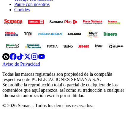
Paute con nosotros
Cookies
Opens
Opens
Opens
Opens
Opens
in
in
in
in
in
Aviso de Privacidad
Opens
new
new
new
new
new
in
window
window
window
window
window
Todas las marcas registradas son propiedad de la compañía
new
respectiva o de PUBLICACIONES SEMANA S.A.
window
Se prohíbe la reproducción total o parcial de cualquiera de los
contenidos que aquí aparezca, así como su traducción a cualquier
idioma sin autorización escrita por su titular.
© 2026 Semana. Todos los derechos reservados.