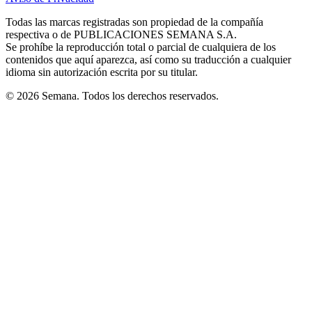
new
new
new
new
new
in
window
window
window
window
window
Todas las marcas registradas son propiedad de la compañía
new
respectiva o de PUBLICACIONES SEMANA S.A.
window
Se prohíbe la reproducción total o parcial de cualquiera de los
contenidos que aquí aparezca, así como su traducción a cualquier
idioma sin autorización escrita por su titular.
© 2026 Semana. Todos los derechos reservados.