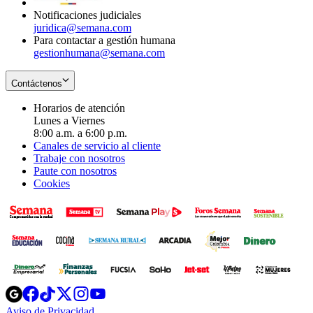
Notificaciones judiciales
juridica@semana.com
Para contactar a gestión humana
gestionhumana@semana.com
Contáctenos
Horarios de atención
Lunes a Viernes
8:00 a.m. a 6:00 p.m.
Canales de servicio al cliente
Trabaje con nosotros
Paute con nosotros
Cookies
Opens
Opens
Opens
Opens
Opens
in
in
in
in
in
Aviso de Privacidad
Opens