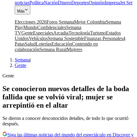
noticias
Política
Nación
Dinero
Deportes
Opinión
Impresa
Jet Set
Más
Elecciones 2026
Foros Semana
Mejor Colombia
Semana
Play
Mundo
Confidenciales
Semana
TV
Gente
Especiales
Arcadia
Tecnología
Turismo
Estados
Unidos
Vehículos
Semana Sostenible
Finanzas Personales
4
Patas
Salud
Loterías
Educación
Contenido en
colaboración
Semana Rural
Mujeres
Semana
|
Gente
Gente
Se conocieron nuevos detalles de la boda
fallida que se volvió viral; mujer se
arrepintió en el altar
Se dieron a conocer desconocidos detalles, de todo lo que ocurrió
después.
Siga las últimas noticias del mundo del espectáculo en Discover y