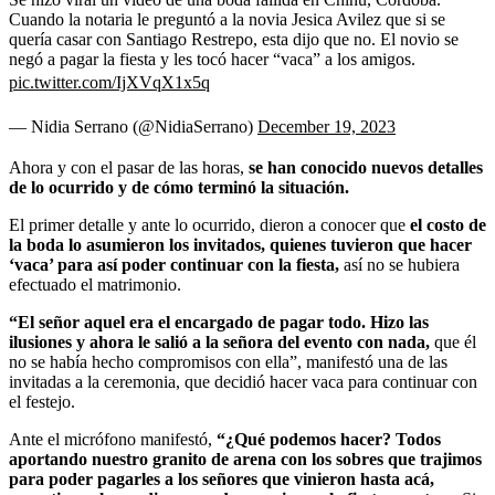
Cuando la notaria le preguntó a la novia Jesica Avilez que si se
quería casar con Santiago Restrepo, esta dijo que no. El novio se
negó a pagar la fiesta y les tocó hacer “vaca” a los amigos.
pic.twitter.com/IjXVqX1x5q
— Nidia Serrano (@NidiaSerrano)
December 19, 2023
Ahora y con el pasar de las horas,
se han conocido nuevos detalles
de lo ocurrido y de cómo terminó la situación.
El primer detalle y ante lo ocurrido, dieron a conocer que
el costo de
la boda lo asumieron los invitados, quienes tuvieron que hacer
‘vaca’ para así poder continuar con la fiesta,
así no se hubiera
efectuado el matrimonio.
“El señor aquel era el encargado de pagar todo. Hizo las
ilusiones y ahora le salió a la señora del evento con nada,
que él
no se había hecho compromisos con ella”, manifestó una de las
invitadas a la ceremonia, que decidió hacer vaca para continuar con
el festejo.
Ante el micrófono manifestó,
“¿Qué podemos hacer? Todos
aportando nuestro granito de arena con los sobres que trajimos
para poder pagarles a los señores que vinieron hasta acá,