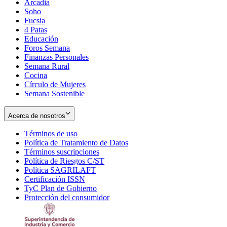
Arcadia
Soho
Opens
Fucsia
in
Opens
4 Patas
new
in
Educación
window
new
Foros Semana
window
Finanzas Personales
Semana Rural
Cocina
Círculo de Mujeres
Semana Sostenible
Acerca de nosotros
Términos de uso
Opens
Política de Tratamiento de Datos
in
Opens
Términos suscripciones
new
Opens
in
Política de Riesgos C/ST
window
in
Opens
new
Política SAGRILAFT
Opens
new
in
window
Certificación ISSN
Opens
in
window
new
TyC Plan de Gobierno
in
new
Opens
window
Protección del consumidor
new
window
in
Opens
window
new
in
window
new
window