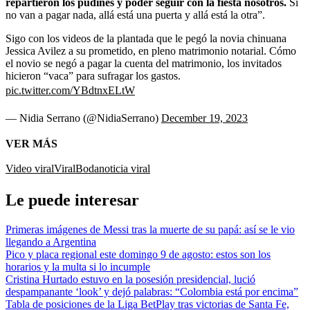
repartieron los pudines y poder seguir con la fiesta nosotros.
Si
no van a pagar nada, allá está una puerta y allá está la otra”.
Sigo con los videos de la plantada que le pegó la novia chinuana
Jessica Avilez a su prometido, en pleno matrimonio notarial. Cómo
el novio se negó a pagar la cuenta del matrimonio, los invitados
hicieron “vaca” para sufragar los gastos.
pic.twitter.com/YBdtnxELtW
— Nidia Serrano (@NidiaSerrano)
December 19, 2023
VER MÁS
Video viral
Viral
Boda
noticia viral
Le puede interesar
Primeras imágenes de Messi tras la muerte de su papá: así se le vio
llegando a Argentina
Pico y placa regional este domingo 9 de agosto: estos son los
horarios y la multa si lo incumple
Cristina Hurtado estuvo en la posesión presidencial, lució
despampanante ‘look’ y dejó palabras: “Colombia está por encima”
Tabla de posiciones de la Liga BetPlay tras victorias de Santa Fe,