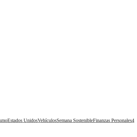
ismo
Estados Unidos
Vehículos
Semana Sostenible
Finanzas Personales
4