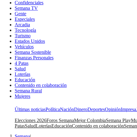
Confidenciales
Semana TV
Gente
Especiales
Arcadia
Tecnología
Turismo
Estados Unidos
Vehículos
Semana Sostenible
Finanzas Personales
4 Patas
Salud
Loterías
Educación
Contenido en colaboración
Semana Rural
Mujeres
Últimas noticias
Política
Nación
Dinero
Deportes
Opinión
Impresa
Elecciones 2026
Foros Semana
Mejor Colombia
Semana Play
Mu
Patas
Salud
Loterías
Educación
Contenido en colaboración
Seman
Semana
|