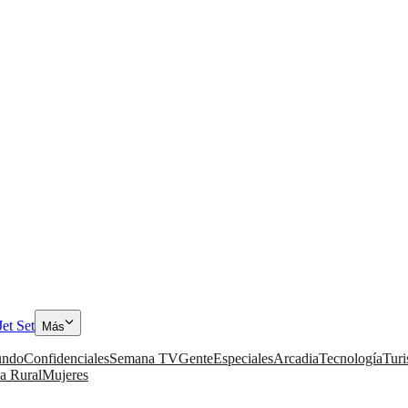
Jet Set
Más
ndo
Confidenciales
Semana TV
Gente
Especiales
Arcadia
Tecnología
Tur
a Rural
Mujeres