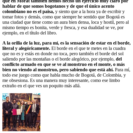
que en Morat también hemos hecho un ejercicio muy claro por
hablar de que somos bogotanos y de que el único acento
colombiano no es el paisa,
y siento que a la hora ya de escribir y
tomar fotos y demás, como que siempre he sentido que Bogotá es
una ciudad que tiene como un aura bien densa, loca y hostil, pero al
mismo tiempo es bonita, verde y fresca, y esa dualidad se ve, por
ejemplo, en el título del libro.
A la orilla de la luz, para mí, es la sensación de estar en el borde,
literal y alegóricamente.
El borde en el que te metes en la cuadra
que no es y estás en donde no toca, pero también el borde del sol
saliendo por las montañas o el borde alegórico, por ejemplo,
del
conflicto armado en que se ve al monstruo en el monte, o más
bien no viendo al monstruo, pero sabiendo que está ahí.
Para mí,
todo ese juego como que habla mucho de Bogotá, de Colombia, y
me obsesiona. Es una manera muy interesante, como ese limbo
extraño en el que ves un poquito más allá.