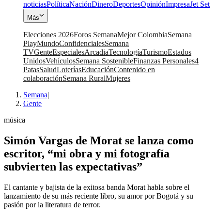
noticias
Política
Nación
Dinero
Deportes
Opinión
Impresa
Jet Set
Más
Elecciones 2026
Foros Semana
Mejor Colombia
Semana
Play
Mundo
Confidenciales
Semana
TV
Gente
Especiales
Arcadia
Tecnología
Turismo
Estados
Unidos
Vehículos
Semana Sostenible
Finanzas Personales
4
Patas
Salud
Loterías
Educación
Contenido en
colaboración
Semana Rural
Mujeres
Semana
|
Gente
música
Simón Vargas de Morat se lanza como
escritor, “mi obra y mi fotografía
subvierten las expectativas”
El cantante y bajista de la exitosa banda Morat habla sobre el
lanzamiento de su más reciente libro, su amor por Bogotá y su
pasión por la literatura de terror.