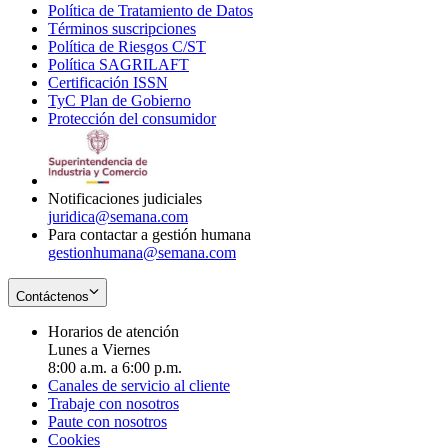
Política de Tratamiento de Datos
in
Opens
Términos suscripciones
new
Opens
in
Política de Riesgos C/ST
window
in
Opens
new
Política SAGRILAFT
Opens
new
in
window
Certificación ISSN
Opens
in
window
new
TyC Plan de Gobierno
in
new
Opens
window
Protección del consumidor
new
window
in
Opens
window
new
in
window
new
window
Notificaciones judiciales
juridica@semana.com
Para contactar a gestión humana
gestionhumana@semana.com
Contáctenos
Horarios de atención
Lunes a Viernes
8:00 a.m. a 6:00 p.m.
Canales de servicio al cliente
Trabaje con nosotros
Paute con nosotros
Cookies