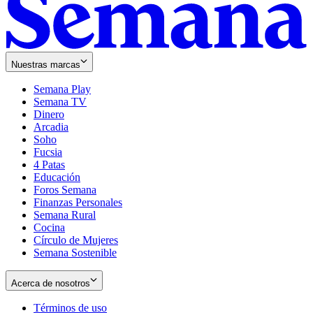
Nuestras marcas
Semana Play
Semana TV
Dinero
Arcadia
Soho
Opens
Fucsia
in
Opens
4 Patas
new
in
Educación
window
new
Foros Semana
window
Finanzas Personales
Semana Rural
Cocina
Círculo de Mujeres
Semana Sostenible
Acerca de nosotros
Términos de uso
Opens