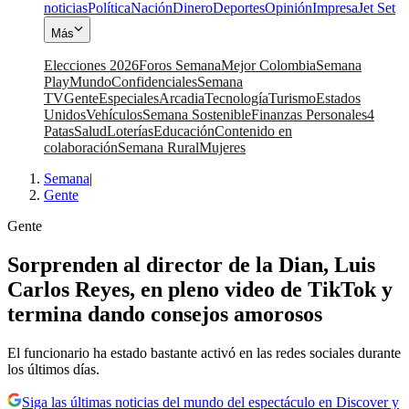
noticias
Política
Nación
Dinero
Deportes
Opinión
Impresa
Jet Set
Más
Elecciones 2026
Foros Semana
Mejor Colombia
Semana
Play
Mundo
Confidenciales
Semana
TV
Gente
Especiales
Arcadia
Tecnología
Turismo
Estados
Unidos
Vehículos
Semana Sostenible
Finanzas Personales
4
Patas
Salud
Loterías
Educación
Contenido en
colaboración
Semana Rural
Mujeres
Semana
|
Gente
Gente
Sorprenden al director de la Dian, Luis
Carlos Reyes, en pleno video de TikTok y
termina dando consejos amorosos
El funcionario ha estado bastante activó en las redes sociales durante
los últimos días.
Siga las últimas noticias del mundo del espectáculo en Discover y