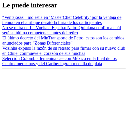
Le puede interesar
“Ventajosas”: molestia en ‘MasterChef Celebrity’ por la ventaja de
tiempo en el atril que desató la furia de los participantes
No se retira en La Vuelta a España: Nairo Quintana confirma cuál
será su última competencia antes del retiro
El último decreto del MinTransporte de Petro: estos son los cambios
anunciados para “Zonas Diferenciales”
Vozinha expuso la razón de su retraso para firmar con su nuevo club
en Chile: conmueve el corazón de sus hinchas
Selección Colombia femenina cae con México en la final de los
Centroamericanos y del Caribe: logran medalla de plata