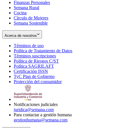
Finanzas Personales
Semana Rural
Cocina
Círculo de Mujeres
Semana Sostenible
Acerca de nosotros
Términos de uso
Opens
Política de Tratamiento de Datos
in
Opens
Términos suscripciones
new
Opens
in
Política de Riesgos C/ST
window
in
Opens
new
Política SAGRILAFT
Opens
new
in
window
Certificación ISSN
Opens
in
window
new
TyC Plan de Gobierno
in
new
Opens
window
Protección del consumidor
new
window
in
Opens
window
new
in
window
new
window
Notificaciones judiciales
juridica@semana.com
Para contactar a gestión humana
gestionhumana@semana.com