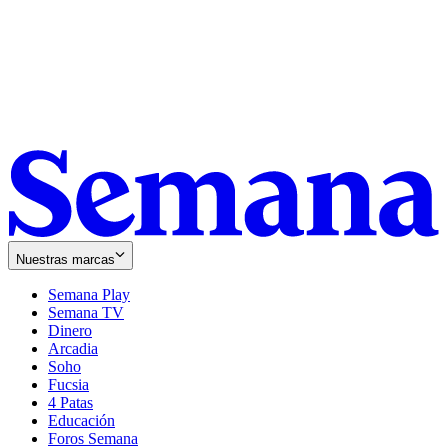
Nuestras marcas
Semana Play
Semana TV
Dinero
Arcadia
Soho
Opens
Fucsia
in
Opens
4 Patas
new
in
Educación
window
new
Foros Semana
window