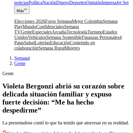
noticias
Política
Nación
Dinero
Deportes
Opinión
Impresa
Jet Set
Más
Elecciones 2026
Foros Semana
Mejor Colombia
Semana
Play
Mundo
Confidenciales
Semana
TV
Gente
Especiales
Arcadia
Tecnología
Turismo
Estados
Unidos
Vehículos
Semana Sostenible
Finanzas Personales
4
Patas
Salud
Loterías
Educación
Contenido en
colaboración
Semana Rural
Mujeres
Semana
|
Gente
Gente
Violeta Bergonzi abrió su corazón sobre
delicada situación familiar y expuso
fuerte decisión: “Me ha hecho
despedirme”
La presentadora contó lo que ha tenido que atravesar en su realidad.