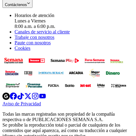
Contáctenos
Horarios de atención
Lunes a Viernes
8:00 a.m. a 6:00 p.m.
Canales de servicio al cliente
Trabaje con nosotros
Paute con nosotros
Cookies
Opens
Opens
Opens
Opens
Opens
in
in
in
in
in
Aviso de Privacidad
Opens
new
new
new
new
new
in
window
window
window
window
window
Todas las marcas registradas son propiedad de la compañía
new
respectiva o de PUBLICACIONES SEMANA S.A.
window
Se prohíbe la reproducción total o parcial de cualquiera de los
contenidos que aquí aparezca, así como su traducción a cualquier
idioma sin autorización escrita por su titular.