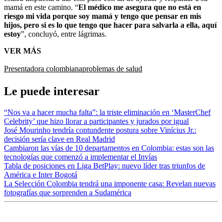
mamá en este camino. “
El médico me asegura que no está en
riesgo mi vida porque soy mamá y tengo que pensar en mis
hijos, pero si es lo que tengo que hacer para salvarla a ella, aquí
estoy
”, concluyó, entre lágrimas.
VER MÁS
Presentadora colombiana
problemas de salud
Le puede interesar
“Nos va a hacer mucha falta”: la triste eliminación en ‘MasterChef
Celebrity’ que hizo llorar a participantes y jurados por igual
José Mourinho tendría contundente postura sobre Vinícius Jr.:
decisión sería clave en Real Madrid
Cambiaron las vías de 10 departamentos en Colombia: estas son las
tecnologías que comenzó a implementar el Invías
Tabla de posiciones en Liga BetPlay: nuevo líder tras triunfos de
América e Inter Bogotá
La Selección Colombia tendrá una imponente casa: Revelan nuevas
fotografías que sorprenden a Sudamérica