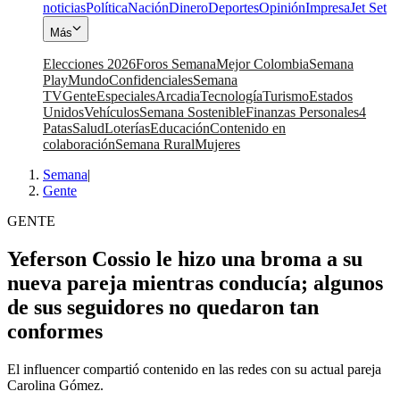
noticias
Política
Nación
Dinero
Deportes
Opinión
Impresa
Jet Set
Más
Elecciones 2026
Foros Semana
Mejor Colombia
Semana
Play
Mundo
Confidenciales
Semana
TV
Gente
Especiales
Arcadia
Tecnología
Turismo
Estados
Unidos
Vehículos
Semana Sostenible
Finanzas Personales
4
Patas
Salud
Loterías
Educación
Contenido en
colaboración
Semana Rural
Mujeres
Semana
|
Gente
GENTE
Yeferson Cossio le hizo una broma a su
nueva pareja mientras conducía; algunos
de sus seguidores no quedaron tan
conformes
El influencer compartió contenido en las redes con su actual pareja
Carolina Gómez.