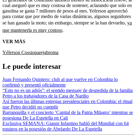
cual aseguró que es muy costosa de sostener, aclarando que solo en
gasolina se gasta 7 millones de pesos al mes. Yeferson aprovechó
para contar que por medio de varias dinámicas, algunos seguidores
se han ganado la moto; sin embargo, siempre se la han devuelto,
ya
que mantenerla es muy costoso
.
VER MÁS
Yéferson Cossio
pareja
broma
Le puede interesar
Juan Fernando Quintero: club al que vuelve en Colombia lo
confirmó y presentó oficialmente
“Esto no es un adiós”: el sentido mensaje de despedida de la familia
Petro a los trabajadores de la Casa de Nariño
Así fueron las últimas entregas presidenciales en Colombia: el ritual
que Petro decidió no cumplir
Barranquilla y el concierto ‘Capital de la Patria Milagro’ mientras se
posesiona De La Espriella en Cali
Exclusiva SEMANA: Gianni Infantino habló del Mundial con 64
equipos en la posesión de Abelardo De La Espriella