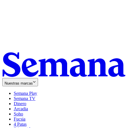
Nuestras marcas
Semana Play
Semana TV
Dinero
Arcadia
Soho
Opens
Fucsia
in
Opens
4 Patas
new
in