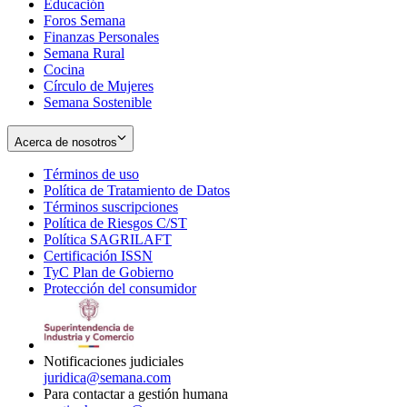
Educación
window
new
Foros Semana
window
Finanzas Personales
Semana Rural
Cocina
Círculo de Mujeres
Semana Sostenible
Acerca de nosotros
Términos de uso
Opens
Política de Tratamiento de Datos
in
Opens
Términos suscripciones
new
Opens
in
Política de Riesgos C/ST
window
in
Opens
new
Política SAGRILAFT
Opens
new
in
window
Certificación ISSN
Opens
in
window
new
TyC Plan de Gobierno
in
new
Opens
window
Protección del consumidor
new
window
in
Opens
window
new
in
window
new
window
Notificaciones judiciales
juridica@semana.com
Para contactar a gestión humana