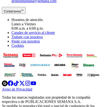
gestionhumana@semana.com
Contáctenos
Horarios de atención
Lunes a Viernes
8:00 a.m. a 6:00 p.m.
Canales de servicio al cliente
Trabaje con nosotros
Paute con nosotros
Cookies
Opens
Opens
Opens
Opens
Opens
in
in
in
in
in
Aviso de Privacidad
Opens
new
new
new
new
new
in
window
window
window
window
window
Todas las marcas registradas son propiedad de la compañía
new
respectiva o de PUBLICACIONES SEMANA S.A.
window
Se prohíbe la reproducción total o parcial de cualquiera de los