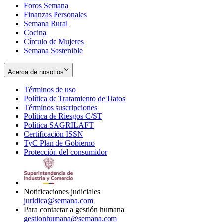
Foros Semana
window
Finanzas Personales
Semana Rural
Cocina
Círculo de Mujeres
Semana Sostenible
Acerca de nosotros
Términos de uso
Opens
Política de Tratamiento de Datos
in
Opens
Términos suscripciones
new
Opens
in
Política de Riesgos C/ST
window
in
Opens
new
Política SAGRILAFT
Opens
new
in
window
Certificación ISSN
Opens
in
window
new
TyC Plan de Gobierno
in
new
Opens
window
Protección del consumidor
new
window
in
Opens
window
new
in
window
new
window
Notificaciones judiciales
juridica@semana.com
Para contactar a gestión humana
gestionhumana@semana.com