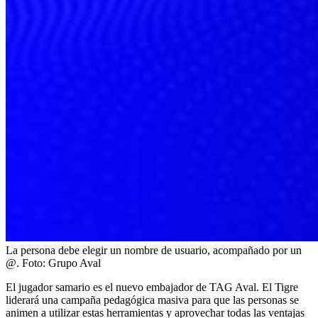
La persona debe elegir un nombre de usuario, acompañado por un
@.
Foto:
Grupo Aval
El jugador samario es el nuevo embajador de TAG Aval. El Tigre
liderará una campaña pedagógica masiva para que las personas se
animen a utilizar estas herramientas y aprovechar todas las ventajas