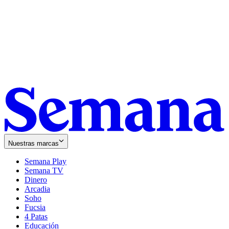
Nuestras marcas
Semana Play
Semana TV
Dinero
Arcadia
Soho
Opens
Fucsia
in
Opens
4 Patas
new
in
Educación
window
new