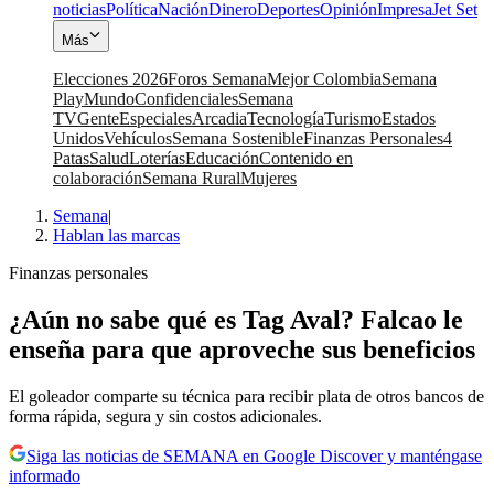
noticias
Política
Nación
Dinero
Deportes
Opinión
Impresa
Jet Set
Más
Elecciones 2026
Foros Semana
Mejor Colombia
Semana
Play
Mundo
Confidenciales
Semana
TV
Gente
Especiales
Arcadia
Tecnología
Turismo
Estados
Unidos
Vehículos
Semana Sostenible
Finanzas Personales
4
Patas
Salud
Loterías
Educación
Contenido en
colaboración
Semana Rural
Mujeres
Semana
|
Hablan las marcas
Finanzas personales
¿Aún no sabe qué es Tag Aval? Falcao le
enseña para que aproveche sus beneficios
El goleador comparte su técnica para recibir plata de otros bancos de
forma rápida, segura y sin costos adicionales.
Siga las noticias de SEMANA en Google Discover y manténgase
informado