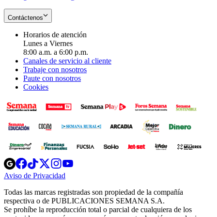
Contáctenos
Horarios de atención
Lunes a Viernes
8:00 a.m. a 6:00 p.m.
Canales de servicio al cliente
Trabaje con nosotros
Paute con nosotros
Cookies
Opens
Opens
Opens
Opens
Opens
in
in
in
in
in
Aviso de Privacidad
Opens
new
new
new
new
new
in
window
window
window
window
window
Todas las marcas registradas son propiedad de la compañía
new
respectiva o de PUBLICACIONES SEMANA S.A.
window
Se prohíbe la reproducción total o parcial de cualquiera de los