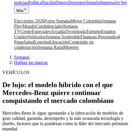
noticias
Política
Nación
Dinero
Deportes
Opinión
Impresa
Jet Set
Más
Elecciones 2026
Foros Semana
Mejor Colombia
Semana
Play
Mundo
Confidenciales
Semana
TV
Gente
Especiales
Arcadia
Tecnología
Turismo
Estados
Unidos
Vehículos
Semana Sostenible
Finanzas Personales
4
Patas
Salud
Loterías
Educación
Contenido en
colaboración
Semana Rural
Mujeres
Semana
|
Hablan las marcas
VEHÍCULOS
De lujo: el modelo híbrido con el que
Mercedes-Benz quiere continuar
conquistando el mercado colombiano
Mercedes-Benz le sigue apostando a la fabricación de modelos de
gran calidad, garantía, desempeño y la más avanzada tecnología y
diseño, factores que la ponderan como la líder del mercado prémium
mundial.