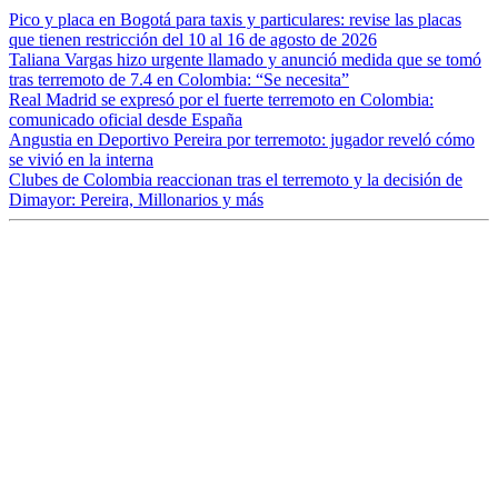
Pico y placa en Bogotá para taxis y particulares: revise las placas
que tienen restricción del 10 al 16 de agosto de 2026
Taliana Vargas hizo urgente llamado y anunció medida que se tomó
tras terremoto de 7.4 en Colombia: “Se necesita”
Real Madrid se expresó por el fuerte terremoto en Colombia:
comunicado oficial desde España
Angustia en Deportivo Pereira por terremoto: jugador reveló cómo
se vivió en la interna
Clubes de Colombia reaccionan tras el terremoto y la decisión de
Dimayor: Pereira, Millonarios y más