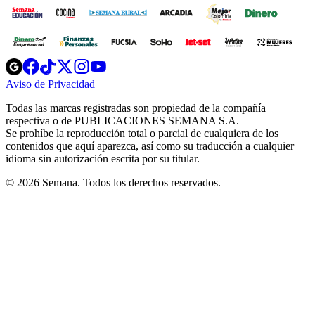
Opens
Opens
Opens
Opens
Opens
in
in
in
in
in
Aviso de Privacidad
Opens
new
new
new
new
new
in
window
window
window
window
window
Todas las marcas registradas son propiedad de la compañía
new
respectiva o de PUBLICACIONES SEMANA S.A.
window
Se prohíbe la reproducción total o parcial de cualquiera de los
contenidos que aquí aparezca, así como su traducción a cualquier
idioma sin autorización escrita por su titular.
© 2026 Semana. Todos los derechos reservados.