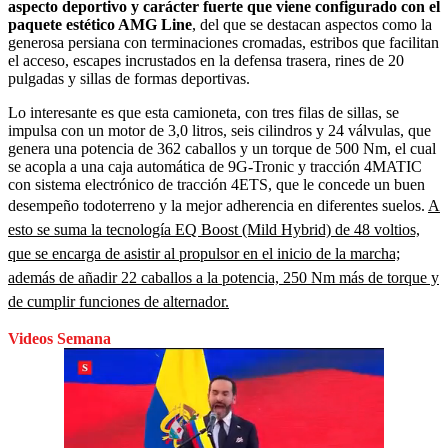
aspecto deportivo y carácter fuerte que viene configurado con el
paquete estético AMG Line
, del que se destacan aspectos como la
generosa persiana con terminaciones cromadas, estribos que facilitan
el acceso, escapes incrustados en la defensa trasera, rines de 20
pulgadas y sillas de formas deportivas.
Lo interesante es que esta camioneta, con tres filas de sillas, se
impulsa con un motor de 3,0 litros, seis cilindros y 24 válvulas, que
genera una potencia de 362 caballos y un torque de 500 Nm, el cual
se acopla a una caja automática de 9G-Tronic y tracción 4MATIC
con sistema electrónico de tracción 4ETS, que le concede un buen
desempeño todoterreno y la mejor adherencia en diferentes suelos.
A
esto se suma la tecnología EQ Boost (Mild Hybrid) de 48 voltios,
que se encarga de asistir al propulsor en el inicio de la marcha;
además de añadir 22 caballos a la potencia, 250 Nm más de torque y
de cumplir funciones de alternador.
Videos Semana