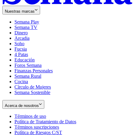
Nuestras marcas
Semana Play
Semana TV
Dinero
Arcadia
Soho
Opens
Fucsia
in
Opens
4 Patas
new
in
Educación
window
new
Foros Semana
window
Finanzas Personales
Semana Rural
Cocina
Círculo de Mujeres
Semana Sostenible
Acerca de nosotros
Términos de uso
Opens
Política de Tratamiento de Datos
in
Opens
Términos suscripciones
new
Opens
in
Política de Riesgos C/ST
window
in
Opens
new