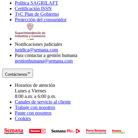
Política SAGRILAFT
Opens
new
in
window
Certificación ISSN
Opens
in
window
new
TyC Plan de Gobierno
in
new
Opens
window
Protección del consumidor
new
window
in
Opens
window
new
in
window
new
window
Notificaciones judiciales
juridica@semana.com
Para contactar a gestión humana
gestionhumana@semana.com
Contáctenos
Horarios de atención
Lunes a Viernes
8:00 a.m. a 6:00 p.m.
Canales de servicio al cliente
Trabaje con nosotros
Paute con nosotros
Cookies