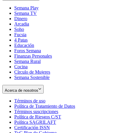
Semana Play
Semana TV
Dinero
Arcadia
Soho
Opens
Fucsia
in
Opens
4 Patas
new
in
Educación
window
new
Foros Semana
window
Finanzas Personales
Semana Rural
Cocina
Círculo de Mujeres
Semana Sostenible
Acerca de nosotros
Términos de uso
Opens
Política de Tratamiento de Datos
in
Opens
Términos suscripciones
new
Opens
in
Política de Riesgos C/ST
window
in
Opens
new
Política SAGRILAFT
Opens
new
in
window
Certificación ISSN
Opens
in
window
new
TyC Plan de Gobierno
in
new
Opens
window