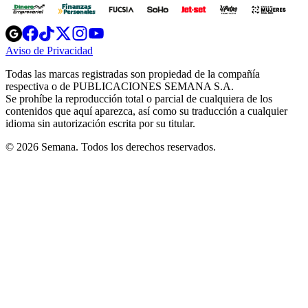
Opens
Opens
Opens
Opens
Opens
in
in
in
in
in
Aviso de Privacidad
Opens
new
new
new
new
new
in
window
window
window
window
window
Todas las marcas registradas son propiedad de la compañía
new
respectiva o de PUBLICACIONES SEMANA S.A.
window
Se prohíbe la reproducción total o parcial de cualquiera de los
contenidos que aquí aparezca, así como su traducción a cualquier
idioma sin autorización escrita por su titular.
© 2026 Semana. Todos los derechos reservados.