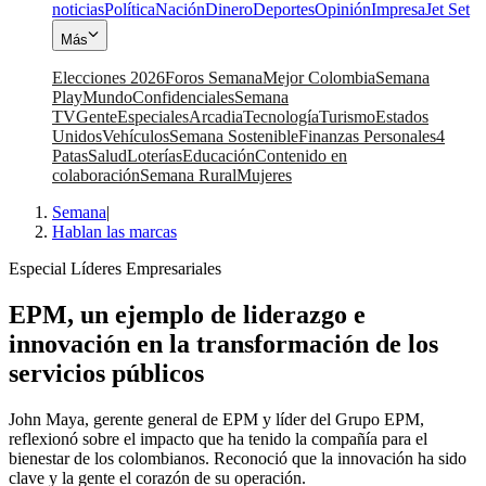
noticias
Política
Nación
Dinero
Deportes
Opinión
Impresa
Jet Set
Más
Elecciones 2026
Foros Semana
Mejor Colombia
Semana
Play
Mundo
Confidenciales
Semana
TV
Gente
Especiales
Arcadia
Tecnología
Turismo
Estados
Unidos
Vehículos
Semana Sostenible
Finanzas Personales
4
Patas
Salud
Loterías
Educación
Contenido en
colaboración
Semana Rural
Mujeres
Semana
|
Hablan las marcas
Especial Líderes Empresariales
EPM, un ejemplo de liderazgo e
innovación en la transformación de los
servicios públicos
John Maya, gerente general de EPM y líder del Grupo EPM,
reflexionó sobre el impacto que ha tenido la compañía para el
bienestar de los colombianos. Reconoció que la innovación ha sido
clave y la gente el corazón de su operación.