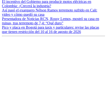
El incentivo del Gobierno para producir motos eléctricas en
Colombia: ¿Crecerá la industria?
Así pasó el exarquero Nélson Ramos terremoto sufrido en Cali:
video y cómo quedó su casa
Presentadora de Noticias RCN, Rossy Lemos, mostró su casa en
ruinas, tras terremoto de 7,4: “Qué duro”
Pico y placa en Bogotá para taxis y particulares: revise las placas
que tienen restricción del 10 al 16 de agosto de 2026