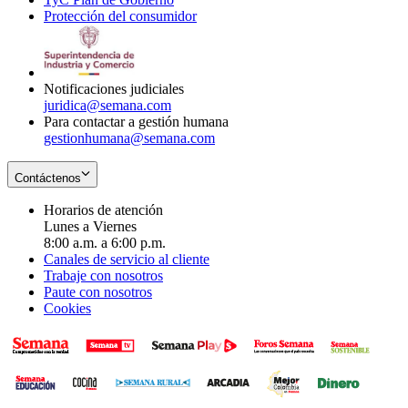
Protección del consumidor
new
window
in
Opens
window
new
in
window
new
window
Notificaciones judiciales
juridica@semana.com
Para contactar a gestión humana
gestionhumana@semana.com
Contáctenos
Horarios de atención
Lunes a Viernes
8:00 a.m. a 6:00 p.m.
Canales de servicio al cliente
Trabaje con nosotros
Paute con nosotros
Cookies