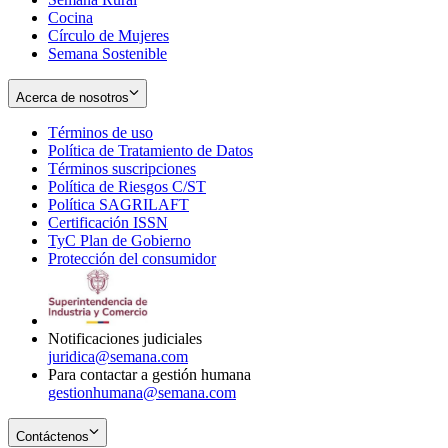
Cocina
Círculo de Mujeres
Semana Sostenible
Acerca de nosotros
Términos de uso
Opens
Política de Tratamiento de Datos
in
Opens
Términos suscripciones
new
Opens
in
Política de Riesgos C/ST
window
in
Opens
new
Política SAGRILAFT
Opens
new
in
window
Certificación ISSN
Opens
in
window
new
TyC Plan de Gobierno
in
new
Opens
window
Protección del consumidor
new
window
in
Opens
window
new
in
window
new
window
Notificaciones judiciales
juridica@semana.com
Para contactar a gestión humana
gestionhumana@semana.com
Contáctenos