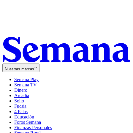
Nuestras marcas
Semana Play
Semana TV
Dinero
Arcadia
Soho
Opens
Fucsia
in
Opens
4 Patas
new
in
Educación
window
new
Foros Semana
window
Finanzas Personales
Semana Rural