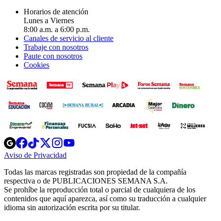
Horarios de atención
Lunes a Viernes
8:00 a.m. a 6:00 p.m.
Canales de servicio al cliente
Trabaje con nosotros
Paute con nosotros
Cookies
Opens
Opens
Opens
Opens
Opens
in
in
in
in
in
Aviso de Privacidad
Opens
new
new
new
new
new
in
window
window
window
window
window
Todas las marcas registradas son propiedad de la compañía
new
respectiva o de PUBLICACIONES SEMANA S.A.
window
Se prohíbe la reproducción total o parcial de cualquiera de los
contenidos que aquí aparezca, así como su traducción a cualquier
idioma sin autorización escrita por su titular.