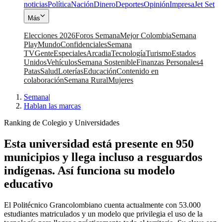
noticias
Política
Nación
Dinero
Deportes
Opinión
Impresa
Jet Set
Más
Elecciones 2026
Foros Semana
Mejor Colombia
Semana
Play
Mundo
Confidenciales
Semana
TV
Gente
Especiales
Arcadia
Tecnología
Turismo
Estados
Unidos
Vehículos
Semana Sostenible
Finanzas Personales
4
Patas
Salud
Loterías
Educación
Contenido en
colaboración
Semana Rural
Mujeres
Semana
|
Hablan las marcas
Ranking de Colegio y Universidades
Esta universidad está presente en 950
municipios y llega incluso a resguardos
indígenas. Así funciona su modelo
educativo
El Politécnico Grancolombiano cuenta actualmente con 53.000
estudiantes matriculados y un modelo que privilegia el uso de la