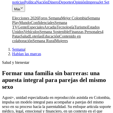
noticias
Política
Nación
Dinero
Deportes
Opinión
Impresa
Jet Set
Más
Elecciones 2026
Foros Semana
Mejor Colombia
Semana
Play
Mundo
Confidenciales
Semana
TV
Gente
Especiales
Arcadia
Tecnología
Turismo
Estados
Unidos
Vehículos
Semana Sostenible
Finanzas Personales
4
Patas
Salud
Loterías
Educación
Contenido en
colaboración
Semana Rural
Mujeres
Semana
|
Hablan las marcas
Salud y bienestar
Formar una familia sin barreras: una
apuesta integral para parejas del mismo
sexo
Agost+, unidad especializada en reproducción asistida en Colombia,
impulsa un modelo integral para acompañar a parejas del mismo
sexo en su proceso hacia la parentalidad. Su enfoque articula soporte
médico, legal, emocional y financiero, en un contexto en el que