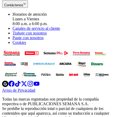
Contáctenos
Horarios de atención
Lunes a Viernes
8:00 a.m. a 6:00 p.m.
Canales de servicio al cliente
Trabaje con nosotros
Paute con nosotros
Cookies
Opens
Opens
Opens
Opens
Opens
in
in
in
in
in
Aviso de Privacidad
Opens
new
new
new
new
new
in
window
window
window
window
window
Todas las marcas registradas son propiedad de la compañía
new
respectiva o de PUBLICACIONES SEMANA S.A.
window
Se prohíbe la reproducción total o parcial de cualquiera de los
contenidos que aquí aparezca, así como su traducción a cualquier