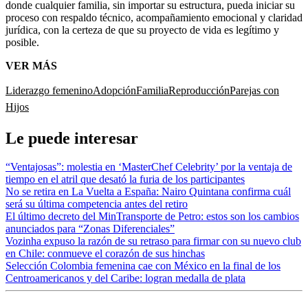
donde cualquier familia, sin importar su estructura, pueda iniciar su
proceso con respaldo técnico, acompañamiento emocional y claridad
jurídica, con la certeza de que su proyecto de vida es legítimo y
posible.
VER MÁS
Liderazgo femenino
Adopción
Familia
Reproducción
Parejas con
Hijos
Le puede interesar
“Ventajosas”: molestia en ‘MasterChef Celebrity’ por la ventaja de
tiempo en el atril que desató la furia de los participantes
No se retira en La Vuelta a España: Nairo Quintana confirma cuál
será su última competencia antes del retiro
El último decreto del MinTransporte de Petro: estos son los cambios
anunciados para “Zonas Diferenciales”
Vozinha expuso la razón de su retraso para firmar con su nuevo club
en Chile: conmueve el corazón de sus hinchas
Selección Colombia femenina cae con México en la final de los
Centroamericanos y del Caribe: logran medalla de plata