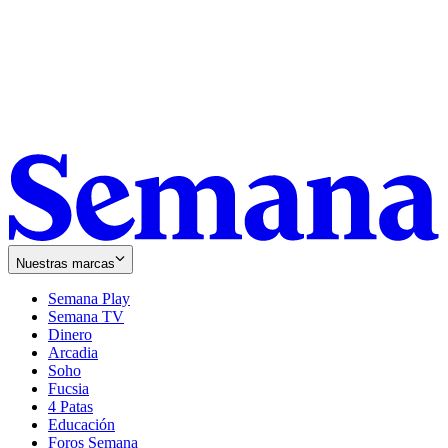
Nuestras marcas
Semana Play
Semana TV
Dinero
Arcadia
Soho
Opens
Fucsia
in
Opens
4 Patas
new
in
Educación
window
new
Foros Semana
window