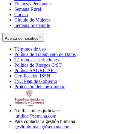
Finanzas Personales
Semana Rural
Cocina
Círculo de Mujeres
Semana Sostenible
Acerca de nosotros
Términos de uso
Opens
Política de Tratamiento de Datos
in
Opens
Términos suscripciones
new
Opens
in
Política de Riesgos C/ST
window
in
Opens
new
Política SAGRILAFT
Opens
new
in
window
Certificación ISSN
Opens
in
window
new
TyC Plan de Gobierno
in
new
Opens
window
Protección del consumidor
new
window
in
Opens
window
new
in
window
new
window
Notificaciones judiciales
juridica@semana.com
Para contactar a gestión humana
gestionhumana@semana.com