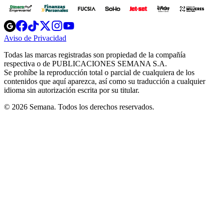
Opens
Opens
Opens
Opens
Opens
in
in
in
in
in
Aviso de Privacidad
Opens
new
new
new
new
new
in
window
window
window
window
window
Todas las marcas registradas son propiedad de la compañía
new
respectiva o de PUBLICACIONES SEMANA S.A.
window
Se prohíbe la reproducción total o parcial de cualquiera de los
contenidos que aquí aparezca, así como su traducción a cualquier
idioma sin autorización escrita por su titular.
© 2026 Semana. Todos los derechos reservados.