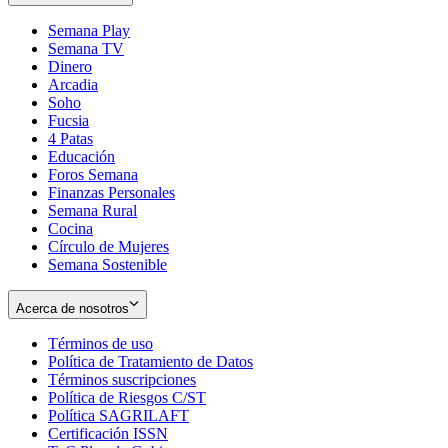
Semana Play
Semana TV
Dinero
Arcadia
Soho
Opens
Fucsia
in
Opens
4 Patas
new
in
Educación
window
new
Foros Semana
window
Finanzas Personales
Semana Rural
Cocina
Círculo de Mujeres
Semana Sostenible
Acerca de nosotros
Términos de uso
Opens
Política de Tratamiento de Datos
in
Opens
Términos suscripciones
new
Opens
in
Política de Riesgos C/ST
window
in
Opens
new
Política SAGRILAFT
Opens
new
in
window
Certificación ISSN
Opens
in
window
new