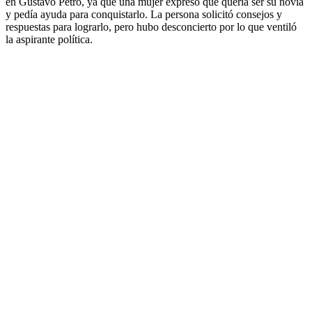
en Gustavo Petro, ya que una mujer expresó que quería ser su novia
y pedía ayuda para conquistarlo. La persona solicitó consejos y
respuestas para lograrlo, pero hubo desconcierto por lo que ventiló
la aspirante política.