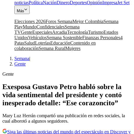
noticias
Política
Nación
Dinero
Deportes
Opinión
Impresa
Jet Set
Más
Elecciones 2026
Foros Semana
Mejor Colombia
Semana
Play
Mundo
Confidenciales
Semana
TV
Gente
Especiales
Arcadia
Tecnología
Turismo
Estados
Unidos
Vehículos
Semana Sostenible
Finanzas Personales
4
Patas
Salud
Loterías
Educación
Contenido en
colaboración
Semana Rural
Mujeres
Semana
|
Gente
Gente
Exesposa Gustavo Petro habló sobre la
vida sentimental del presidente y contó
inesperado detalle: “Ese corazoncito”
Mary Luz Herrán compartió una publicación en redes sociales, la
cual alborotó a algunos seguidores.
Siga las últimas noticias del mundo del espectáculo en Discover y