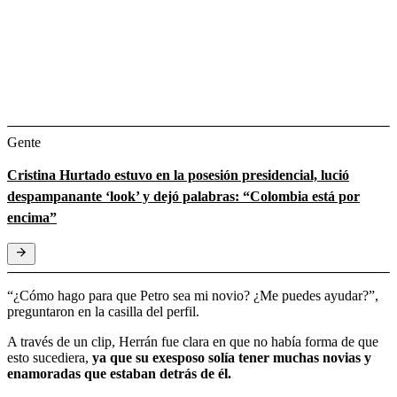
Gente
Cristina Hurtado estuvo en la posesión presidencial, lució
despampanante ‘look’ y dejó palabras: “Colombia está por
encima”
“¿Cómo hago para que Petro sea mi novio? ¿Me puedes ayudar?”,
preguntaron en la casilla del perfil.
A través de un clip, Herrán fue clara en que no había forma de que
esto sucediera,
ya que su exesposo solía tener muchas novias y
enamoradas que estaban detrás de él.