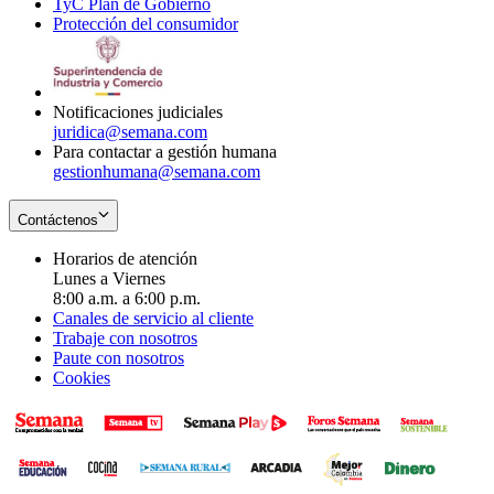
TyC Plan de Gobierno
in
new
Opens
window
Protección del consumidor
new
window
in
Opens
window
new
in
window
new
window
Notificaciones judiciales
juridica@semana.com
Para contactar a gestión humana
gestionhumana@semana.com
Contáctenos
Horarios de atención
Lunes a Viernes
8:00 a.m. a 6:00 p.m.
Canales de servicio al cliente
Trabaje con nosotros
Paute con nosotros
Cookies