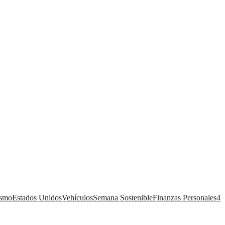
ismo
Estados Unidos
Vehículos
Semana Sostenible
Finanzas Personales
4