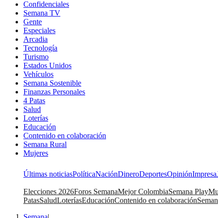
Confidenciales
Semana TV
Gente
Especiales
Arcadia
Tecnología
Turismo
Estados Unidos
Vehículos
Semana Sostenible
Finanzas Personales
4 Patas
Salud
Loterías
Educación
Contenido en colaboración
Semana Rural
Mujeres
Últimas noticias
Política
Nación
Dinero
Deportes
Opinión
Impresa
Elecciones 2026
Foros Semana
Mejor Colombia
Semana Play
Mu
Patas
Salud
Loterías
Educación
Contenido en colaboración
Seman
Semana
|