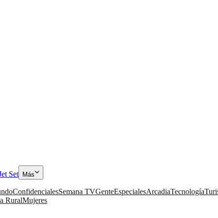
Jet Set
Más
ndo
Confidenciales
Semana TV
Gente
Especiales
Arcadia
Tecnología
Tur
a Rural
Mujeres