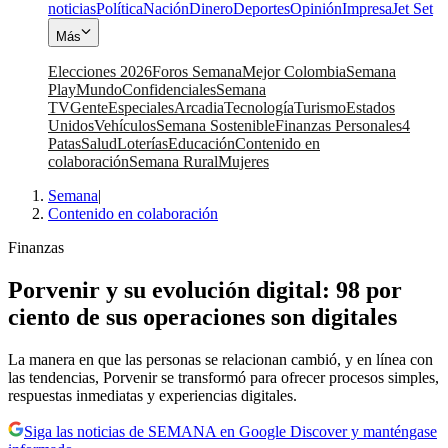
noticias
Política
Nación
Dinero
Deportes
Opinión
Impresa
Jet Set
Más
Elecciones 2026
Foros Semana
Mejor Colombia
Semana
Play
Mundo
Confidenciales
Semana
TV
Gente
Especiales
Arcadia
Tecnología
Turismo
Estados
Unidos
Vehículos
Semana Sostenible
Finanzas Personales
4
Patas
Salud
Loterías
Educación
Contenido en
colaboración
Semana Rural
Mujeres
Semana
|
Contenido en colaboración
Finanzas
Porvenir y su evolución digital: 98 por
ciento de sus operaciones son digitales
La manera en que las personas se relacionan cambió, y en línea con
las tendencias, Porvenir se transformó para ofrecer procesos simples,
respuestas inmediatas y experiencias digitales.
Siga las noticias de SEMANA en Google Discover y manténgase