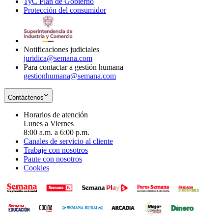
TyC Plan de Gobierno
in
new
Opens
window
Protección del consumidor
new
window
in
Opens
window
new
in
window
new
window
Notificaciones judiciales
juridica@semana.com
Para contactar a gestión humana
gestionhumana@semana.com
Contáctenos
Horarios de atención
Lunes a Viernes
8:00 a.m. a 6:00 p.m.
Canales de servicio al cliente
Trabaje con nosotros
Paute con nosotros
Cookies