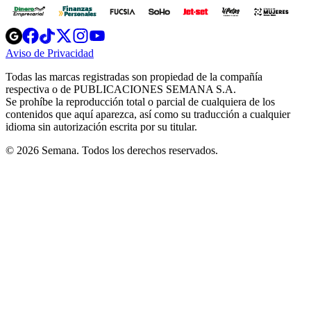
Opens
Opens
Opens
Opens
Opens
in
in
in
in
in
Aviso de Privacidad
Opens
new
new
new
new
new
in
window
window
window
window
window
Todas las marcas registradas son propiedad de la compañía
new
respectiva o de PUBLICACIONES SEMANA S.A.
window
Se prohíbe la reproducción total o parcial de cualquiera de los
contenidos que aquí aparezca, así como su traducción a cualquier
idioma sin autorización escrita por su titular.
© 2026 Semana. Todos los derechos reservados.