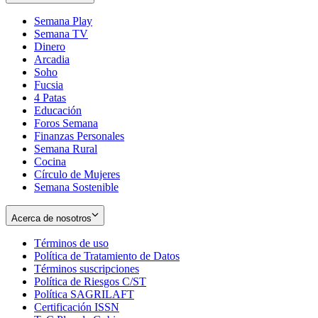
Semana Play
Semana TV
Dinero
Arcadia
Soho
Opens
Fucsia
in
Opens
4 Patas
new
in
Educación
window
new
Foros Semana
window
Finanzas Personales
Semana Rural
Cocina
Círculo de Mujeres
Semana Sostenible
Acerca de nosotros
Términos de uso
Opens
Política de Tratamiento de Datos
in
Opens
Términos suscripciones
new
Opens
in
Política de Riesgos C/ST
window
in
Opens
new
Política SAGRILAFT
Opens
new
in
window
Certificación ISSN
Opens
in
window
new