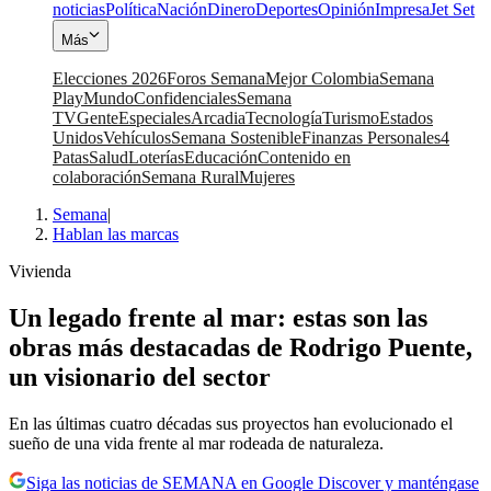
noticias
Política
Nación
Dinero
Deportes
Opinión
Impresa
Jet Set
Más
Elecciones 2026
Foros Semana
Mejor Colombia
Semana
Play
Mundo
Confidenciales
Semana
TV
Gente
Especiales
Arcadia
Tecnología
Turismo
Estados
Unidos
Vehículos
Semana Sostenible
Finanzas Personales
4
Patas
Salud
Loterías
Educación
Contenido en
colaboración
Semana Rural
Mujeres
Semana
|
Hablan las marcas
Vivienda
Un legado frente al mar: estas son las
obras más destacadas de Rodrigo Puente,
un visionario del sector
En las últimas cuatro décadas sus proyectos han evolucionado el
sueño de una vida frente al mar rodeada de naturaleza.
Siga las noticias de SEMANA en Google Discover y manténgase