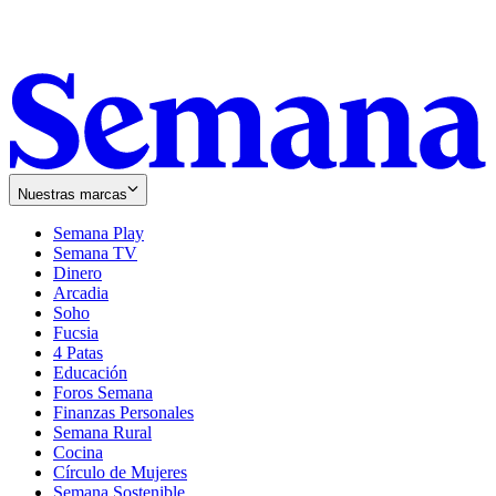
Nuestras marcas
Semana Play
Semana TV
Dinero
Arcadia
Soho
Opens
Fucsia
in
Opens
4 Patas
new
in
Educación
window
new
Foros Semana
window
Finanzas Personales
Semana Rural
Cocina
Círculo de Mujeres
Semana Sostenible