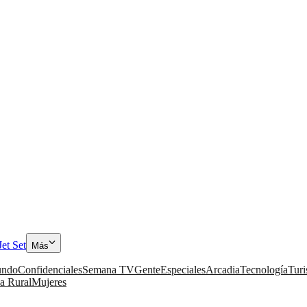
Jet Set
Más
ndo
Confidenciales
Semana TV
Gente
Especiales
Arcadia
Tecnología
Tur
a Rural
Mujeres