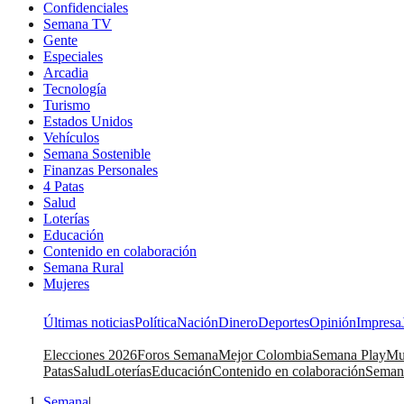
Confidenciales
Semana TV
Gente
Especiales
Arcadia
Tecnología
Turismo
Estados Unidos
Vehículos
Semana Sostenible
Finanzas Personales
4 Patas
Salud
Loterías
Educación
Contenido en colaboración
Semana Rural
Mujeres
Últimas noticias
Política
Nación
Dinero
Deportes
Opinión
Impresa
Elecciones 2026
Foros Semana
Mejor Colombia
Semana Play
Mu
Patas
Salud
Loterías
Educación
Contenido en colaboración
Seman
Semana
|