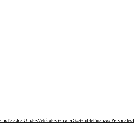
ismo
Estados Unidos
Vehículos
Semana Sostenible
Finanzas Personales
4