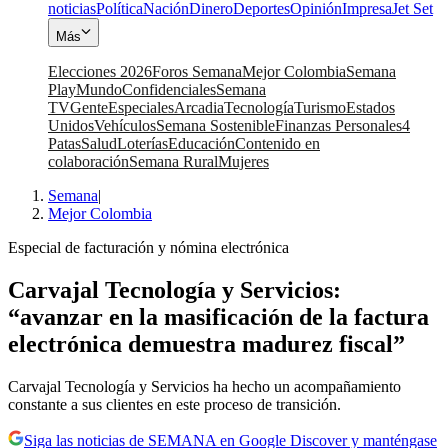
noticias
Política
Nación
Dinero
Deportes
Opinión
Impresa
Jet Set
Más
Elecciones 2026
Foros Semana
Mejor Colombia
Semana
Play
Mundo
Confidenciales
Semana
TV
Gente
Especiales
Arcadia
Tecnología
Turismo
Estados
Unidos
Vehículos
Semana Sostenible
Finanzas Personales
4
Patas
Salud
Loterías
Educación
Contenido en
colaboración
Semana Rural
Mujeres
Semana
|
Mejor Colombia
Especial de facturación y nómina electrónica
Carvajal Tecnología y Servicios:
“avanzar en la masificación de la factura
electrónica demuestra madurez fiscal”
Carvajal Tecnología y Servicios ha hecho un acompañamiento
constante a sus clientes en este proceso de transición.
Siga las noticias de SEMANA en Google Discover y manténgase