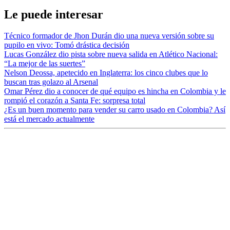
Le puede interesar
Técnico formador de Jhon Durán dio una nueva versión sobre su
pupilo en vivo: Tomó drástica decisión
Lucas González dio pista sobre nueva salida en Atlético Nacional:
“La mejor de las suertes”
Nelson Deossa, apetecido en Inglaterra: los cinco clubes que lo
buscan tras golazo al Arsenal
Omar Pérez dio a conocer de qué equipo es hincha en Colombia y le
rompió el corazón a Santa Fe: sorpresa total
¿Es un buen momento para vender su carro usado en Colombia? Así
está el mercado actualmente