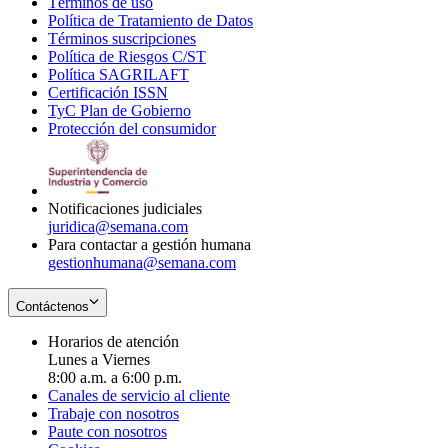
Términos de uso
Opens
Política de Tratamiento de Datos
in
Opens
Términos suscripciones
new
Opens
in
Política de Riesgos C/ST
window
in
Opens
new
Política SAGRILAFT
Opens
new
in
window
Certificación ISSN
Opens
in
window
new
TyC Plan de Gobierno
in
new
Opens
window
Protección del consumidor
new
window
in
Opens
window
new
in
window
new
window
Notificaciones judiciales
juridica@semana.com
Para contactar a gestión humana
gestionhumana@semana.com
Contáctenos
Horarios de atención
Lunes a Viernes
8:00 a.m. a 6:00 p.m.
Canales de servicio al cliente
Trabaje con nosotros
Paute con nosotros