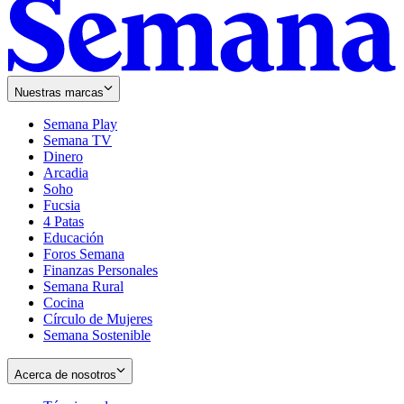
Nuestras marcas
Semana Play
Semana TV
Dinero
Arcadia
Soho
Opens
Fucsia
in
Opens
4 Patas
new
in
Educación
window
new
Foros Semana
window
Finanzas Personales
Semana Rural
Cocina
Círculo de Mujeres
Semana Sostenible
Acerca de nosotros