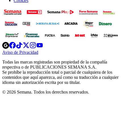
Cookies
Opens
Opens
Opens
Opens
Opens
in
in
in
in
in
Aviso de Privacidad
Opens
new
new
new
new
new
in
window
window
window
window
window
Todas las marcas registradas son propiedad de la compañía
new
respectiva o de PUBLICACIONES SEMANA S.A.
window
Se prohíbe la reproducción total o parcial de cualquiera de los
contenidos que aquí aparezca, así como su traducción a cualquier
idioma sin autorización escrita por su titular.
© 2026 Semana. Todos los derechos reservados.