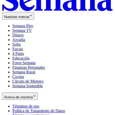
Nuestras marcas
Semana Play
Semana TV
Dinero
Arcadia
Soho
Opens
Fucsia
in
Opens
4 Patas
new
in
Educación
window
new
Foros Semana
window
Finanzas Personales
Semana Rural
Cocina
Círculo de Mujeres
Semana Sostenible
Acerca de nosotros
Términos de uso
Opens
Política de Tratamiento de Datos
in
Opens