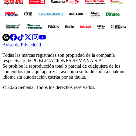
Opens
Opens
Opens
Opens
Opens
in
in
in
in
in
Aviso de Privacidad
Opens
new
new
new
new
new
in
window
window
window
window
window
Todas las marcas registradas son propiedad de la compañía
new
respectiva o de PUBLICACIONES SEMANA S.A.
window
Se prohíbe la reproducción total o parcial de cualquiera de los
contenidos que aquí aparezca, así como su traducción a cualquier
idioma sin autorización escrita por su titular.
© 2026 Semana. Todos los derechos reservados.