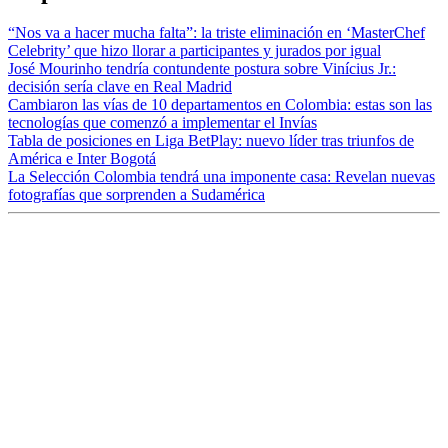
“Nos va a hacer mucha falta”: la triste eliminación en ‘MasterChef
Celebrity’ que hizo llorar a participantes y jurados por igual
José Mourinho tendría contundente postura sobre Vinícius Jr.:
decisión sería clave en Real Madrid
Cambiaron las vías de 10 departamentos en Colombia: estas son las
tecnologías que comenzó a implementar el Invías
Tabla de posiciones en Liga BetPlay: nuevo líder tras triunfos de
América e Inter Bogotá
La Selección Colombia tendrá una imponente casa: Revelan nuevas
fotografías que sorprenden a Sudamérica