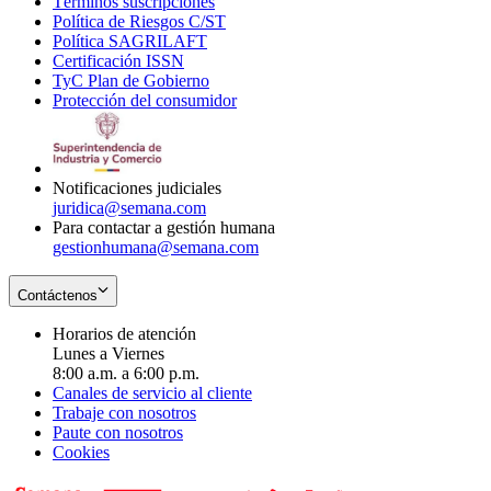
Términos suscripciones
new
Opens
in
Política de Riesgos C/ST
window
in
Opens
new
Política SAGRILAFT
Opens
new
in
window
Certificación ISSN
Opens
in
window
new
TyC Plan de Gobierno
in
new
Opens
window
Protección del consumidor
new
window
in
Opens
window
new
in
window
new
window
Notificaciones judiciales
juridica@semana.com
Para contactar a gestión humana
gestionhumana@semana.com
Contáctenos
Horarios de atención
Lunes a Viernes
8:00 a.m. a 6:00 p.m.
Canales de servicio al cliente
Trabaje con nosotros
Paute con nosotros
Cookies