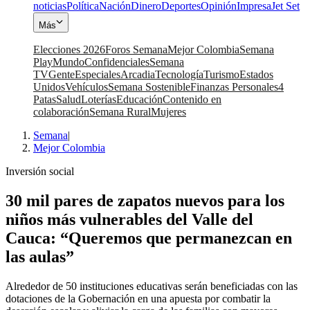
noticias
Política
Nación
Dinero
Deportes
Opinión
Impresa
Jet Set
Más
Elecciones 2026
Foros Semana
Mejor Colombia
Semana
Play
Mundo
Confidenciales
Semana
TV
Gente
Especiales
Arcadia
Tecnología
Turismo
Estados
Unidos
Vehículos
Semana Sostenible
Finanzas Personales
4
Patas
Salud
Loterías
Educación
Contenido en
colaboración
Semana Rural
Mujeres
Semana
|
Mejor Colombia
Inversión social
30 mil pares de zapatos nuevos para los
niños más vulnerables del Valle del
Cauca: “Queremos que permanezcan en
las aulas”
Alrededor de 50 instituciones educativas serán beneficiadas con las
dotaciones de la Gobernación en una apuesta por combatir la