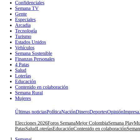
Confidenciales
Semana TV
Gente
Especiales
Arcadia
Tecnología
Turismo
Estados Unidos
Vehículos
Semana Sostenible
Finanzas Personales
4 Patas
Salud
Loterías
Educación
Contenido en colaboración
Semana Rural
Mujeres
Últimas noticias
Política
Nación
Dinero
Deportes
Opinión
Impresa
Elecciones 2026
Foros Semana
Mejor Colombia
Semana Play
Mu
Patas
Salud
Loterías
Educación
Contenido en colaboración
Seman
Semana
|