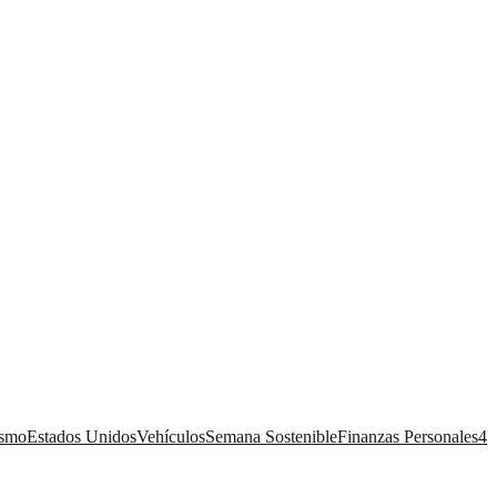
ismo
Estados Unidos
Vehículos
Semana Sostenible
Finanzas Personales
4