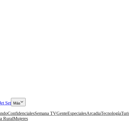
Jet Set
Más
ndo
Confidenciales
Semana TV
Gente
Especiales
Arcadia
Tecnología
Tur
a Rural
Mujeres