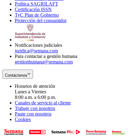
Política SAGRILAFT
Opens
new
in
window
Certificación ISSN
Opens
in
window
new
TyC Plan de Gobierno
in
new
Opens
window
Protección del consumidor
new
window
in
Opens
window
new
in
window
new
window
Notificaciones judiciales
juridica@semana.com
Para contactar a gestión humana
gestionhumana@semana.com
Contáctenos
Horarios de atención
Lunes a Viernes
8:00 a.m. a 6:00 p.m.
Canales de servicio al cliente
Trabaje con nosotros
Paute con nosotros
Cookies