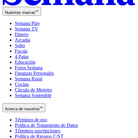
Nuestras marcas
Semana Play
Semana TV
Dinero
Arcadia
Soho
Opens
Fucsia
in
Opens
4 Patas
new
in
Educación
window
new
Foros Semana
window
Finanzas Personales
Semana Rural
Cocina
Círculo de Mujeres
Semana Sostenible
Acerca de nosotros
Términos de uso
Opens
Política de Tratamiento de Datos
in
Opens
Términos suscripciones
new
Opens
in
Política de Riesgos C/ST
window
in
Opens
new