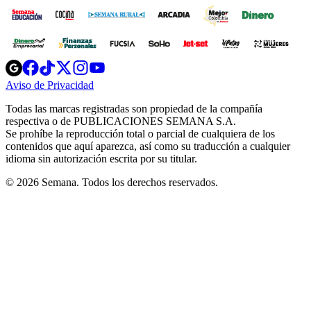
Opens
Opens
Opens
Opens
Opens
in
in
in
in
in
Aviso de Privacidad
Opens
new
new
new
new
new
in
window
window
window
window
window
Todas las marcas registradas son propiedad de la compañía
new
respectiva o de PUBLICACIONES SEMANA S.A.
window
Se prohíbe la reproducción total o parcial de cualquiera de los
contenidos que aquí aparezca, así como su traducción a cualquier
idioma sin autorización escrita por su titular.
© 2026 Semana. Todos los derechos reservados.