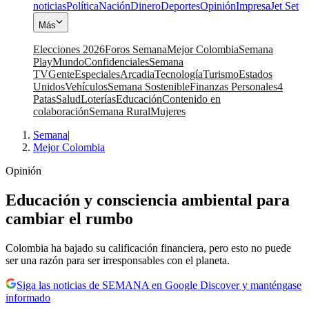
noticias
Política
Nación
Dinero
Deportes
Opinión
Impresa
Jet Set
Más
Elecciones 2026
Foros Semana
Mejor Colombia
Semana
Play
Mundo
Confidenciales
Semana
TV
Gente
Especiales
Arcadia
Tecnología
Turismo
Estados
Unidos
Vehículos
Semana Sostenible
Finanzas Personales
4
Patas
Salud
Loterías
Educación
Contenido en
colaboración
Semana Rural
Mujeres
Semana
|
Mejor Colombia
Opinión
Educación y consciencia ambiental para
cambiar el rumbo
Colombia ha bajado su calificación financiera, pero esto no puede
ser una razón para ser irresponsables con el planeta.
Siga las noticias de SEMANA en Google Discover y manténgase
informado