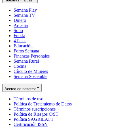
Nuestras marcas
Semana Play
Semana TV
Dinero
Arcadia
Soho
Opens
Fucsia
in
Opens
4 Patas
new
in
Educación
window
new
Foros Semana
window
Finanzas Personales
Semana Rural
Cocina
Círculo de Mujeres
Semana Sostenible
Acerca de nosotros
Términos de uso
Opens
Política de Tratamiento de Datos
in
Opens
Términos suscripciones
new
Opens
in
Política de Riesgos C/ST
window
in
Opens
new
Política SAGRILAFT
Opens
new
in
window
Certificación ISSN
Opens
in
window
new