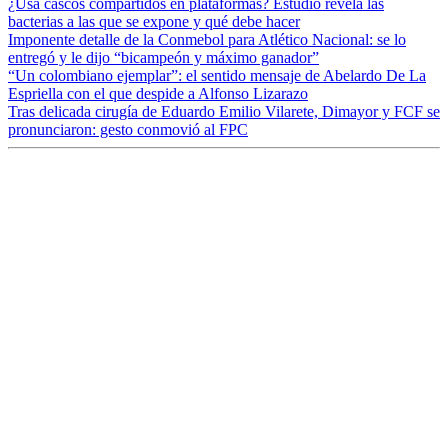
¿Usa cascos compartidos en plataformas? Estudio revela las
bacterias a las que se expone y qué debe hacer
Imponente detalle de la Conmebol para Atlético Nacional: se lo
entregó y le dijo “bicampeón y máximo ganador”
“Un colombiano ejemplar”: el sentido mensaje de Abelardo De La
Espriella con el que despide a Alfonso Lizarazo
Tras delicada cirugía de Eduardo Emilio Vilarete, Dimayor y FCF se
pronunciaron: gesto conmovió al FPC