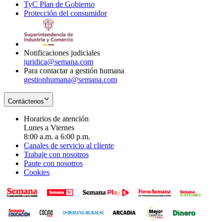
TyC Plan de Gobierno
in
new
Opens
window
Protección del consumidor
new
window
in
Opens
window
new
in
window
new
window
Notificaciones judiciales
juridica@semana.com
Para contactar a gestión humana
gestionhumana@semana.com
Contáctenos
Horarios de atención
Lunes a Viernes
8:00 a.m. a 6:00 p.m.
Canales de servicio al cliente
Trabaje con nosotros
Paute con nosotros
Cookies