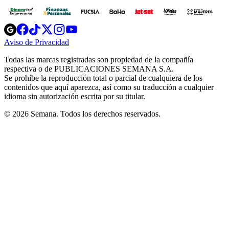
Opens
Opens
Opens
Opens
Opens
in
in
in
in
in
Aviso de Privacidad
Opens
new
new
new
new
new
in
window
window
window
window
window
Todas las marcas registradas son propiedad de la compañía
new
respectiva o de PUBLICACIONES SEMANA S.A.
window
Se prohíbe la reproducción total o parcial de cualquiera de los
contenidos que aquí aparezca, así como su traducción a cualquier
idioma sin autorización escrita por su titular.
© 2026 Semana. Todos los derechos reservados.