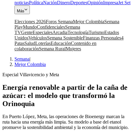
noticias
Política
Nación
Dinero
Deportes
Opinión
Impresa
Jet Set
Más
Elecciones 2026
Foros Semana
Mejor Colombia
Semana
Play
Mundo
Confidenciales
Semana
TV
Gente
Especiales
Arcadia
Tecnología
Turismo
Estados
Unidos
Vehículos
Semana Sostenible
Finanzas Personales
4
Patas
Salud
Loterías
Educación
Contenido en
colaboración
Semana Rural
Mujeres
Semana
|
Mejor Colombia
Especial Villavicencio y Meta
Energía renovable a partir de la caña de
azúcar: el modelo que transformó la
Orinoquia
En Puerto López, Meta, las operaciones de Bioenergy marcan la
ruta hacia una energía más limpia. Su modelo a base del etanol
promueve la sostenibilidad ambiental y la economía del municipio.