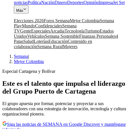
noticias
Política
Nación
Dinero
Deportes
Opinión
Impresa
Jet Set
Más
Elecciones 2026
Foros Semana
Mejor Colombia
Semana
Play
Mundo
Confidenciales
Semana
TV
Gente
Especiales
Arcadia
Tecnología
Turismo
Estados
Unidos
Vehículos
Semana Sostenible
Finanzas Personales
4
Patas
Salud
Loterías
Educación
Contenido en
colaboración
Semana Rural
Mujeres
Semana
|
Mejor Colombia
Especial Cartagena y Bolívar
Este es el talento que impulsa el liderazgo
del Grupo Puerto de Cartagena
El grupo apuesta por formar, potenciar y proyectar a sus
colaboradores con una estrategia de innovación, tecnología y cultura
organizacional pionera.
Siga las noticias de SEMANA en Google Discover y manténgase