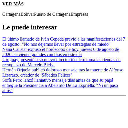
VER MÁS
Cartagena
Bolívar
Puerto de Cartagena
Empresas
Le puede interesar
El último llamado de Iván Cepeda previo a las manifestaciones del 7
de agosto: “No nos dejemos llevar por estrategias de miedo”
Nana Calistar expuso el horóscopo de hoy, jueves 6 de agosto de
2026: se vienen grandes cambios en este día
Uruguay presentó a su nuevo director técnico: toma las riendas en
reemplazo de Marcelo Bielsa
Hernán Orjuela publicó doloroso mensaje tras la muerte de Alfonso
Lizarazo, creador de ‘Sábados Felices’
Sofía Petro lanzó llamativo mensaje días antes de que su papá
entregue la Presidencia a Abelardo De La Espriella: “Ni un paso
atrás”