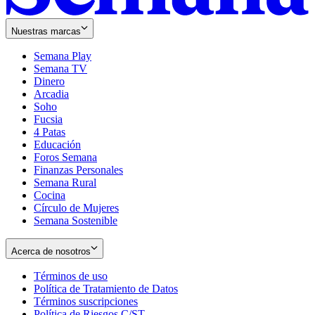
Nuestras marcas
Semana Play
Semana TV
Dinero
Arcadia
Soho
Opens
Fucsia
in
Opens
4 Patas
new
in
Educación
window
new
Foros Semana
window
Finanzas Personales
Semana Rural
Cocina
Círculo de Mujeres
Semana Sostenible
Acerca de nosotros
Términos de uso
Opens
Política de Tratamiento de Datos
in
Opens
Términos suscripciones
new
Opens
in
Política de Riesgos C/ST
window
in
Opens
new