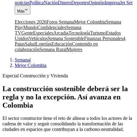
noticias
Política
Nación
Dinero
Deportes
Opinión
Impresa
Jet Set
Más
Elecciones 2026
Foros Semana
Mejor Colombia
Semana
Play
Mundo
Confidenciales
Semana
TV
Gente
Especiales
Arcadia
Tecnología
Turismo
Estados
Unidos
Vehículos
Semana Sostenible
Finanzas Personales
4
Patas
Salud
Loterías
Educación
Contenido en
colaboración
Semana Rural
Mujeres
Semana
|
Mejor Colombia
Especial Construcción y Vivienda
La construcción sostenible deberá ser la
regla y no la excepción. Así avanza en
Colombia
El sector constructor tiene el reto de alinear a todos los actores de la
cadena de valor y seguir consolidando la transformación de las
ciudades en espacios que contribuyan a la carbono-neutralidad.