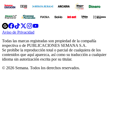
Opens
Opens
Opens
Opens
Opens
in
in
in
in
in
Aviso de Privacidad
Opens
new
new
new
new
new
in
window
window
window
window
window
Todas las marcas registradas son propiedad de la compañía
new
respectiva o de PUBLICACIONES SEMANA S.A.
window
Se prohíbe la reproducción total o parcial de cualquiera de los
contenidos que aquí aparezca, así como su traducción a cualquier
idioma sin autorización escrita por su titular.
© 2026 Semana. Todos los derechos reservados.