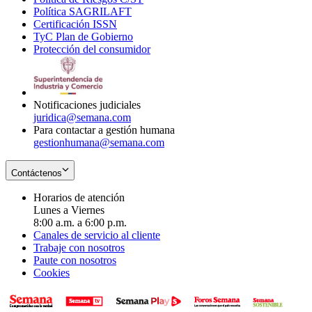
Política SAGRILAFT
Opens
new
in
window
Certificación ISSN
Opens
in
window
new
TyC Plan de Gobierno
in
new
Opens
window
Protección del consumidor
new
window
in
Opens
window
new
in
window
new
window
Notificaciones judiciales
juridica@semana.com
Para contactar a gestión humana
gestionhumana@semana.com
Contáctenos
Horarios de atención
Lunes a Viernes
8:00 a.m. a 6:00 p.m.
Canales de servicio al cliente
Trabaje con nosotros
Paute con nosotros
Cookies