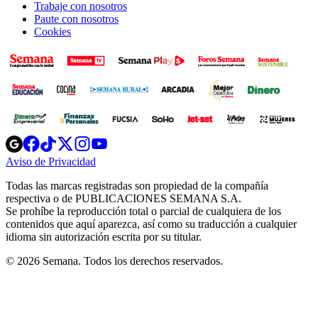
Trabaje con nosotros
Paute con nosotros
Cookies
Opens
Opens
Opens
Opens
Opens
in
in
in
in
in
Aviso de Privacidad
Opens
new
new
new
new
new
in
window
window
window
window
window
Todas las marcas registradas son propiedad de la compañía
new
respectiva o de PUBLICACIONES SEMANA S.A.
window
Se prohíbe la reproducción total o parcial de cualquiera de los
contenidos que aquí aparezca, así como su traducción a cualquier
idioma sin autorización escrita por su titular.
© 2026 Semana. Todos los derechos reservados.