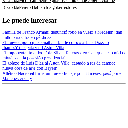
Risaralda
Medio ambiente
Agua
crisis ambiental
Gobernación de
Risaralda
Pereira
Hablan los gobernadores
Le puede interesar
Familia de Franco Armani denunció robo en vuelo a Medellín: dan
millonaria cifra en pérdidas
El nuevo apodo que Jonathan Tah le colocó a Luis Díaz: lo
‘bautizó’ tras golazo al Aston Villa
El imponente ‘total look’ de Silvia Tcherassi en Cali que acaparó las
miradas en la posesión presidencial
El golazo de Luis Díaz al Aston Villa, captado a ras de campo:
nueva obra de arte con Bayern
Atlético Nacional firma un nuevo fichaje por 18 meses: pasó por el
Manchester City