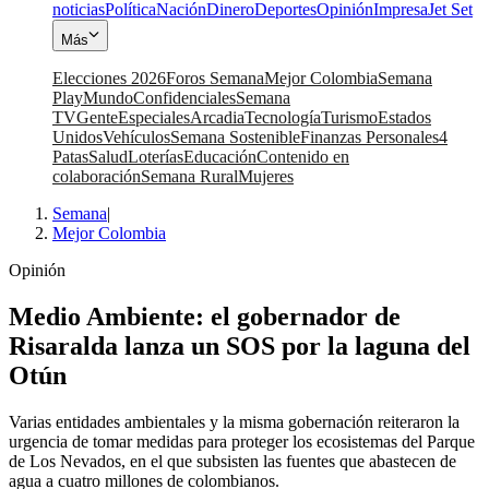
noticias
Política
Nación
Dinero
Deportes
Opinión
Impresa
Jet Set
Más
Elecciones 2026
Foros Semana
Mejor Colombia
Semana
Play
Mundo
Confidenciales
Semana
TV
Gente
Especiales
Arcadia
Tecnología
Turismo
Estados
Unidos
Vehículos
Semana Sostenible
Finanzas Personales
4
Patas
Salud
Loterías
Educación
Contenido en
colaboración
Semana Rural
Mujeres
Semana
|
Mejor Colombia
Opinión
Medio Ambiente: el gobernador de
Risaralda lanza un SOS por la laguna del
Otún
Varias entidades ambientales y la misma gobernación reiteraron la
urgencia de tomar medidas para proteger los ecosistemas del Parque
de Los Nevados, en el que subsisten las fuentes que abastecen de
agua a cuatro millones de colombianos.