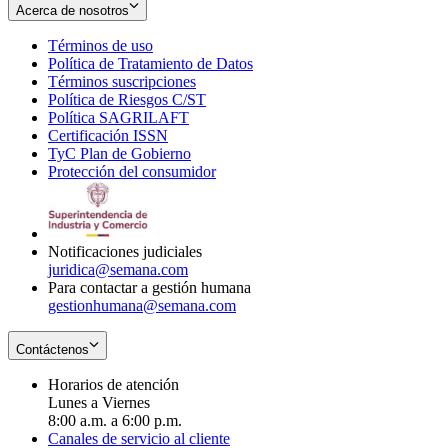
Acerca de nosotros
Términos de uso
Opens
Política de Tratamiento de Datos
in
Opens
Términos suscripciones
new
Opens
in
Política de Riesgos C/ST
window
in
Opens
new
Política SAGRILAFT
Opens
new
in
window
Certificación ISSN
Opens
in
window
new
TyC Plan de Gobierno
in
new
Opens
window
Protección del consumidor
new
window
in
Opens
window
new
in
window
new
window
Notificaciones judiciales
juridica@semana.com
Para contactar a gestión humana
gestionhumana@semana.com
Contáctenos
Horarios de atención
Lunes a Viernes
8:00 a.m. a 6:00 p.m.
Canales de servicio al cliente