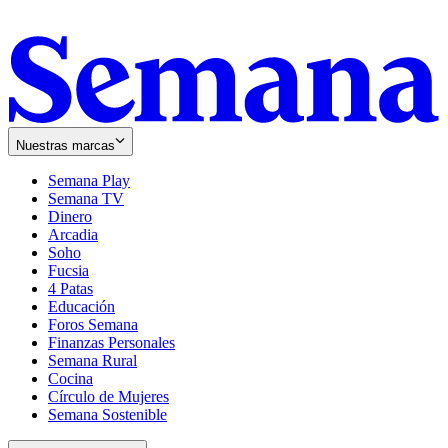
Nuestras marcas
Semana Play
Semana TV
Dinero
Arcadia
Soho
Opens
Fucsia
in
Opens
4 Patas
new
in
Educación
window
new
Foros Semana
window
Finanzas Personales
Semana Rural
Cocina
Círculo de Mujeres
Semana Sostenible