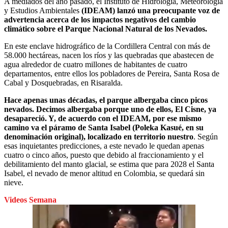
A mediados del año pasado, el Instituto de Hidrología, Meteorología
y Estudios Ambientales
(IDEAM) lanzó una preocupante voz de
advertencia acerca de los impactos negativos del cambio
climático sobre el Parque Nacional Natural de los Nevados.
En este enclave hidrográfico de la Cordillera Central con más de
58.000 hectáreas, nacen los ríos y las quebradas que abastecen de
agua alrededor de cuatro millones de habitantes de cuatro
departamentos, entre ellos los pobladores de Pereira, Santa Rosa de
Cabal y Dosquebradas, en Risaralda.
Hace apenas unas décadas, el parque albergaba cinco picos
nevados. Decimos albergaba porque uno de ellos, El Cisne, ya
desapareció. Y, de acuerdo con el IDEAM, por ese mismo
camino va el páramo de Santa Isabel (Poleka Kasué, en su
denominación original), localizado en territorio nuestro
. Según
esas inquietantes predicciones, a este nevado le quedan apenas
cuatro o cinco años, puesto que debido al fraccionamiento y el
debilitamiento del manto glacial, se estima que para 2028 el Santa
Isabel, el nevado de menor altitud en Colombia, se quedará sin
nieve.
Videos Semana