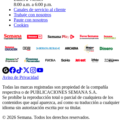
8:00 a.m. a 6:00 p.m.
Canales de servicio al cliente
Trabaje con nosotros
Paute con nosotros
Cookies
Opens
Opens
Opens
Opens
Opens
in
in
in
in
in
Aviso de Privacidad
Opens
new
new
new
new
new
in
window
window
window
window
window
Todas las marcas registradas son propiedad de la compañía
new
respectiva o de PUBLICACIONES SEMANA S.A.
window
Se prohíbe la reproducción total o parcial de cualquiera de los
contenidos que aquí aparezca, así como su traducción a cualquier
idioma sin autorización escrita por su titular.
© 2026 Semana. Todos los derechos reservados.