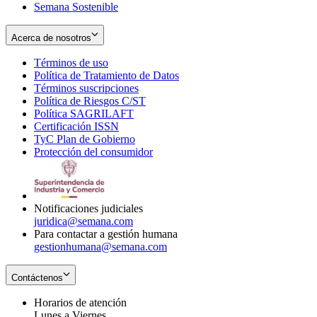
Semana Sostenible
Acerca de nosotros
Términos de uso
Opens
Política de Tratamiento de Datos
in
Opens
Términos suscripciones
new
Opens
in
Política de Riesgos C/ST
window
in
Opens
new
Política SAGRILAFT
Opens
new
in
window
Certificación ISSN
Opens
in
window
new
TyC Plan de Gobierno
in
new
Opens
window
Protección del consumidor
new
window
in
Opens
window
new
in
window
new
window
Notificaciones judiciales
juridica@semana.com
Para contactar a gestión humana
gestionhumana@semana.com
Contáctenos
Horarios de atención
Lunes a Viernes