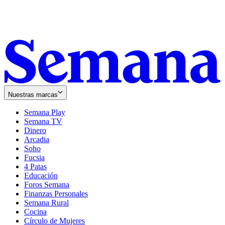
Nuestras marcas
Semana Play
Semana TV
Dinero
Arcadia
Soho
Opens
Fucsia
in
Opens
4 Patas
new
in
Educación
window
new
Foros Semana
window
Finanzas Personales
Semana Rural
Cocina
Círculo de Mujeres