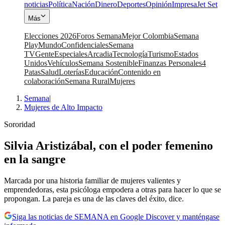
noticias
Política
Nación
Dinero
Deportes
Opinión
Impresa
Jet Set
Más
Elecciones 2026
Foros Semana
Mejor Colombia
Semana
Play
Mundo
Confidenciales
Semana
TV
Gente
Especiales
Arcadia
Tecnología
Turismo
Estados
Unidos
Vehículos
Semana Sostenible
Finanzas Personales
4
Patas
Salud
Loterías
Educación
Contenido en
colaboración
Semana Rural
Mujeres
Semana
|
Mujeres de Alto Impacto
Sororidad
Silvia Aristizábal, con el poder femenino
en la sangre
Marcada por una historia familiar de mujeres valientes y
emprendedoras, esta psicóloga empodera a otras para hacer lo que se
propongan. La pareja es una de las claves del éxito, dice.
Siga las noticias de SEMANA en Google Discover y manténgase