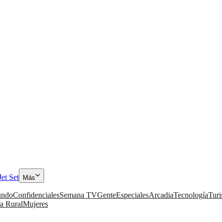
Jet Set
Más
ndo
Confidenciales
Semana TV
Gente
Especiales
Arcadia
Tecnología
Tur
a Rural
Mujeres