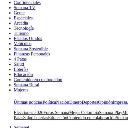
Confidenciales
Semana TV
Gente
Especiales
Arcadia
Tecnología
Turismo
Estados Unidos
Vehículos
Semana Sostenible
Finanzas Personales
4 Patas
Salud
Loterías
Educación
Contenido en colaboración
Semana Rural
Mujeres
Últimas noticias
Política
Nación
Dinero
Deportes
Opinión
Impresa
Elecciones 2026
Foros Semana
Mejor Colombia
Semana Play
Mu
Patas
Salud
Loterías
Educación
Contenido en colaboración
Seman
Semana
|