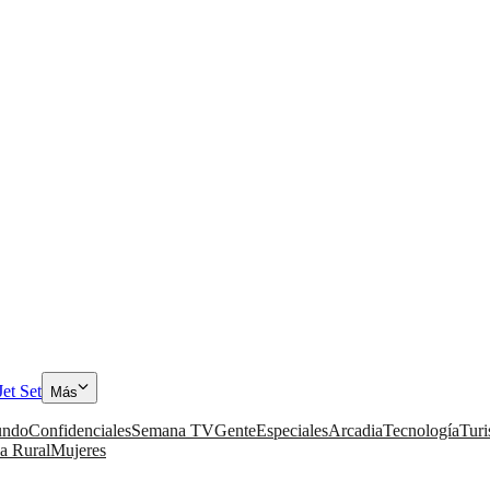
Jet Set
Más
ndo
Confidenciales
Semana TV
Gente
Especiales
Arcadia
Tecnología
Tur
a Rural
Mujeres