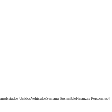
ismo
Estados Unidos
Vehículos
Semana Sostenible
Finanzas Personales
4