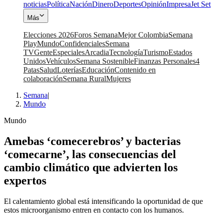
noticias
Política
Nación
Dinero
Deportes
Opinión
Impresa
Jet Set
Más
Elecciones 2026
Foros Semana
Mejor Colombia
Semana
Play
Mundo
Confidenciales
Semana
TV
Gente
Especiales
Arcadia
Tecnología
Turismo
Estados
Unidos
Vehículos
Semana Sostenible
Finanzas Personales
4
Patas
Salud
Loterías
Educación
Contenido en
colaboración
Semana Rural
Mujeres
Semana
|
Mundo
Mundo
Amebas ‘comecerebros’ y bacterias
‘comecarne’, las consecuencias del
cambio climático que advierten los
expertos
El calentamiento global está intensificando la oportunidad de que
estos microorganismo entren en contacto con los humanos.