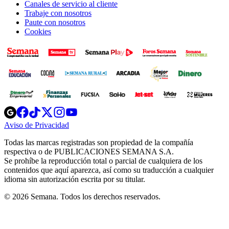
Canales de servicio al cliente
Trabaje con nosotros
Paute con nosotros
Cookies
Opens
Opens
Opens
Opens
Opens
in
in
in
in
in
Aviso de Privacidad
Opens
new
new
new
new
new
in
window
window
window
window
window
Todas las marcas registradas son propiedad de la compañía
new
respectiva o de PUBLICACIONES SEMANA S.A.
window
Se prohíbe la reproducción total o parcial de cualquiera de los
contenidos que aquí aparezca, así como su traducción a cualquier
idioma sin autorización escrita por su titular.
© 2026 Semana. Todos los derechos reservados.