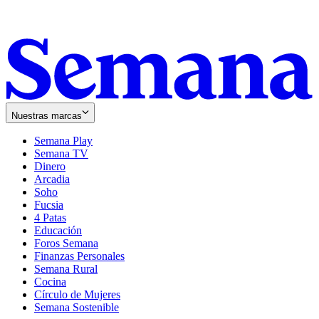
Nuestras marcas
Semana Play
Semana TV
Dinero
Arcadia
Soho
Opens
Fucsia
in
Opens
4 Patas
new
in
Educación
window
new
Foros Semana
window
Finanzas Personales
Semana Rural
Cocina
Círculo de Mujeres
Semana Sostenible