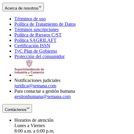
Acerca de nosotros
Términos de uso
Opens
Política de Tratamiento de Datos
in
Opens
Términos suscripciones
new
Opens
in
Política de Riesgos C/ST
window
in
Opens
new
Política SAGRILAFT
Opens
new
in
window
Certificación ISSN
Opens
in
window
new
TyC Plan de Gobierno
in
new
Opens
window
Protección del consumidor
new
window
in
Opens
window
new
in
window
new
window
Notificaciones judiciales
juridica@semana.com
Para contactar a gestión humana
gestionhumana@semana.com
Contáctenos
Horarios de atención
Lunes a Viernes
8:00 a.m. a 6:00 p.m.