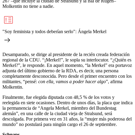
267 –que incluye la ciudad de Stralsund y la isla de Rügen–
Molkentin no tiene a nadie.
"Soy feminista y todos deberían serlo": Ángela Merkel
Desamparado, se dirige al presidente de la recién creada federación
regional de la CDU. “¡Merkel!”, le sopla su interlocutor. “¿Quién es
Merkel?”, le responde. En aquel momento, “la Merkel” era portavoz
adjunta del último gobierno de la RDA, es decir, una persona
completamente desconocida. Pero desde el primer encuentro con los
militantes, “pensé:
con ella, vamos a poder hacer algo
”, afirma
Molkentin.
Finalmente, fue elegida diputada con 48,5 % de los votos y
reelegida en siete ocasiones. Dentro de unos días, la placa que indica
la permanencia de “Angela Merkel, miembro del Bundestag
alemán”, en una calle de la ciudad vieja de Stralsund, será
descolgada. Por primera vez en 31 años, la “mujer más poderosa del
mundo” no postulará para ningún cargo el 26 de septiembre.
Schnaps