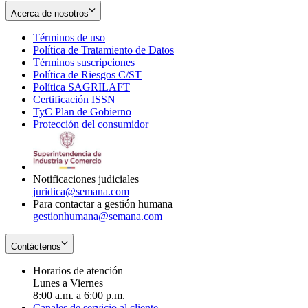
Acerca de nosotros
Términos de uso
Opens
Política de Tratamiento de Datos
in
Opens
Términos suscripciones
new
Opens
in
Política de Riesgos C/ST
window
in
Opens
new
Política SAGRILAFT
Opens
new
in
window
Certificación ISSN
Opens
in
window
new
TyC Plan de Gobierno
in
new
Opens
window
Protección del consumidor
new
window
in
Opens
window
new
in
window
new
window
Notificaciones judiciales
juridica@semana.com
Para contactar a gestión humana
gestionhumana@semana.com
Contáctenos
Horarios de atención
Lunes a Viernes
8:00 a.m. a 6:00 p.m.
Canales de servicio al cliente