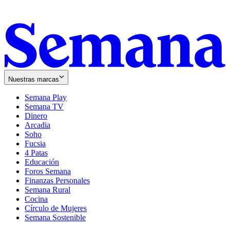
Nuestras marcas
Semana Play
Semana TV
Dinero
Arcadia
Soho
Opens
Fucsia
in
Opens
4 Patas
new
in
Educación
window
new
Foros Semana
window
Finanzas Personales
Semana Rural
Cocina
Círculo de Mujeres
Semana Sostenible