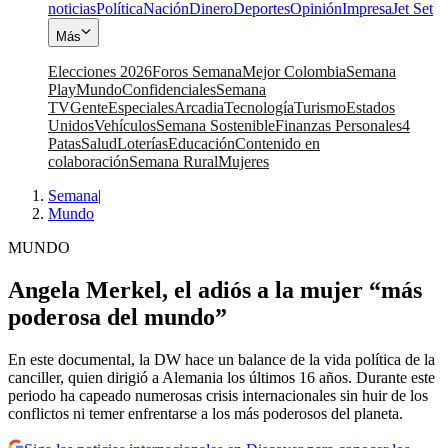
noticias
Política
Nación
Dinero
Deportes
Opinión
Impresa
Jet Set
Más
Elecciones 2026
Foros Semana
Mejor Colombia
Semana
Play
Mundo
Confidenciales
Semana
TV
Gente
Especiales
Arcadia
Tecnología
Turismo
Estados
Unidos
Vehículos
Semana Sostenible
Finanzas Personales
4
Patas
Salud
Loterías
Educación
Contenido en
colaboración
Semana Rural
Mujeres
Semana
|
Mundo
MUNDO
Angela Merkel, el adiós a la mujer “más
poderosa del mundo”
En este documental, la DW hace un balance de la vida política de la
canciller, quien dirigió a Alemania los últimos 16 años. Durante este
periodo ha capeado numerosas crisis internacionales sin huir de los
conflictos ni temer enfrentarse a los más poderosos del planeta.