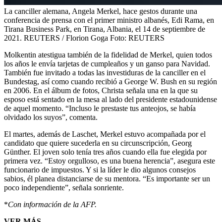
La canciller alemana, Angela Merkel, hace gestos durante una
conferencia de prensa con el primer ministro albanés, Edi Rama, en
Tirana Business Park, en Tirana, Albania, el 14 de septiembre de
2021. REUTERS / Florion Goga
Foto:
REUTERS
Molkentin atestigua también de la fidelidad de Merkel, quien todos
los años le envía tarjetas de cumpleaños y un ganso para Navidad.
También fue invitado a todas las investiduras de la canciller en el
Bundestag, así como cuando recibió a George W. Bush en su región
en 2006. En el álbum de fotos, Christa señala una en la que su
esposo está sentado en la mesa al lado del presidente estadounidense
de aquel momento. “Incluso le prestaste tus anteojos, se había
olvidado los suyos”, comenta.
El martes, además de Laschet, Merkel estuvo acompañada por el
candidato que quiere sucederla en su circunscripción, Georg
Günther. El joven solo tenía tres años cuando ella fue elegida por
primera vez. “Estoy orgulloso, es una buena herencia”, asegura este
funcionario de impuestos. Y si la líder le dio algunos consejos
sabios, él planea distanciarse de su mentora. “Es importante ser un
poco independiente”, señala sonriente.
*
Con información de la AFP.
VER MÁS