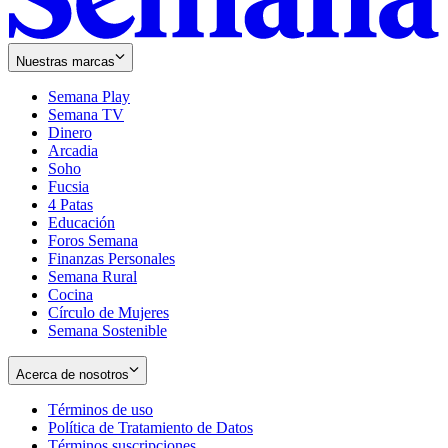
Nuestras marcas
Semana Play
Semana TV
Dinero
Arcadia
Soho
Opens
Fucsia
in
Opens
4 Patas
new
in
Educación
window
new
Foros Semana
window
Finanzas Personales
Semana Rural
Cocina
Círculo de Mujeres
Semana Sostenible
Acerca de nosotros
Términos de uso
Opens
Política de Tratamiento de Datos
in
Opens
Términos suscripciones
new
Opens
in