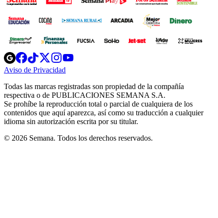
Opens
Opens
Opens
Opens
Opens
in
in
in
in
in
Aviso de Privacidad
Opens
new
new
new
new
new
in
window
window
window
window
window
Todas las marcas registradas son propiedad de la compañía
new
respectiva o de PUBLICACIONES SEMANA S.A.
window
Se prohíbe la reproducción total o parcial de cualquiera de los
contenidos que aquí aparezca, así como su traducción a cualquier
idioma sin autorización escrita por su titular.
© 2026 Semana. Todos los derechos reservados.