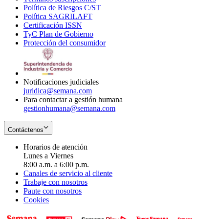
Política de Riesgos C/ST
window
in
Opens
new
Política SAGRILAFT
Opens
new
in
window
Certificación ISSN
Opens
in
window
new
TyC Plan de Gobierno
in
new
Opens
window
Protección del consumidor
new
window
in
Opens
window
new
in
window
new
window
Notificaciones judiciales
juridica@semana.com
Para contactar a gestión humana
gestionhumana@semana.com
Contáctenos
Horarios de atención
Lunes a Viernes
8:00 a.m. a 6:00 p.m.
Canales de servicio al cliente
Trabaje con nosotros
Paute con nosotros
Cookies