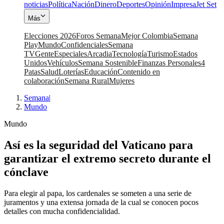
noticias
Política
Nación
Dinero
Deportes
Opinión
Impresa
Jet Set
Más
Elecciones 2026
Foros Semana
Mejor Colombia
Semana
Play
Mundo
Confidenciales
Semana
TV
Gente
Especiales
Arcadia
Tecnología
Turismo
Estados
Unidos
Vehículos
Semana Sostenible
Finanzas Personales
4
Patas
Salud
Loterías
Educación
Contenido en
colaboración
Semana Rural
Mujeres
Semana
|
Mundo
Mundo
Así es la seguridad del Vaticano para
garantizar el extremo secreto durante el
cónclave
Para elegir al papa, los cardenales se someten a una serie de
juramentos y una extensa jornada de la cual se conocen pocos
detalles con mucha confidencialidad.