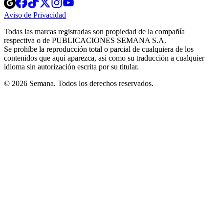
Opens
Opens
Opens
Opens
Opens
in
in
in
in
in
Aviso de Privacidad
Opens
new
new
new
new
new
in
window
window
window
window
window
Todas las marcas registradas son propiedad de la compañía
new
respectiva o de PUBLICACIONES SEMANA S.A.
window
Se prohíbe la reproducción total o parcial de cualquiera de los
contenidos que aquí aparezca, así como su traducción a cualquier
idioma sin autorización escrita por su titular.
© 2026 Semana. Todos los derechos reservados.