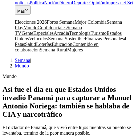
noticias
Política
Nación
Dinero
Deportes
Opinión
Impresa
Jet Set
Más
Elecciones 2026
Foros Semana
Mejor Colombia
Semana
Play
Mundo
Confidenciales
Semana
TV
Gente
Especiales
Arcadia
Tecnología
Turismo
Estados
Unidos
Vehículos
Semana Sostenible
Finanzas Personales
4
Patas
Salud
Loterías
Educación
Contenido en
colaboración
Semana Rural
Mujeres
Semana
|
Mundo
Mundo
Así fue el día en que Estados Unidos
invadió Panamá para capturar a Manuel
Antonio Noriega: también se hablaba de
CIA y narcotráfico
El dictador de Panamá, que vivió entre lujos mientras su pueblo se
levantaba, terminó de la peor manera posible.