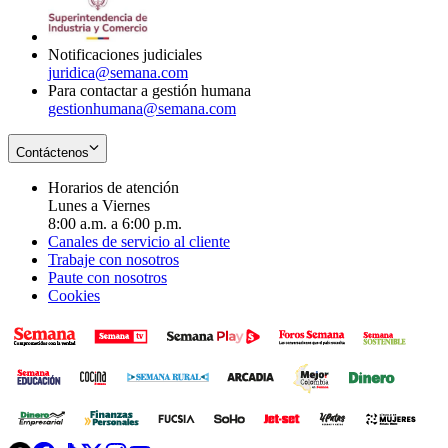
window
new
window
Notificaciones judiciales
juridica@semana.com
Para contactar a gestión humana
gestionhumana@semana.com
Contáctenos
Horarios de atención
Lunes a Viernes
8:00 a.m. a 6:00 p.m.
Canales de servicio al cliente
Trabaje con nosotros
Paute con nosotros
Cookies