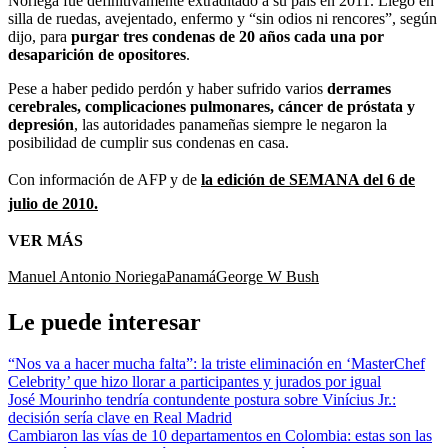
Noriega fue definitivamente extraditado a su país en 2011. Llegó en
silla de ruedas, avejentado, enfermo y “sin odios ni rencores”, según
dijo, para
purgar tres condenas de 20 años cada una por
desaparición de opositores
.
Pese a haber pedido perdón y haber sufrido varios
derrames
cerebrales, complicaciones pulmonares, cáncer de próstata y
depresión
, las autoridades panameñas siempre le negaron la
posibilidad de cumplir sus condenas en casa.
Con información de AFP y de
la edición de SEMANA del 6 de
julio de 2010.
VER MÁS
Manuel Antonio Noriega
Panamá
George W Bush
Le puede interesar
“Nos va a hacer mucha falta”: la triste eliminación en ‘MasterChef
Celebrity’ que hizo llorar a participantes y jurados por igual
José Mourinho tendría contundente postura sobre Vinícius Jr.:
decisión sería clave en Real Madrid
Cambiaron las vías de 10 departamentos en Colombia: estas son las