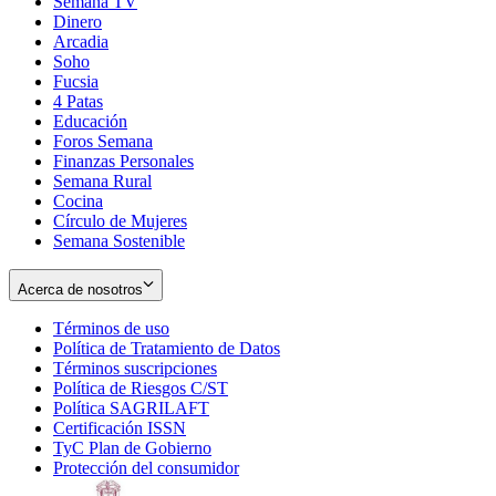
Semana TV
Dinero
Arcadia
Soho
Opens
Fucsia
in
Opens
4 Patas
new
in
Educación
window
new
Foros Semana
window
Finanzas Personales
Semana Rural
Cocina
Círculo de Mujeres
Semana Sostenible
Acerca de nosotros
Términos de uso
Opens
Política de Tratamiento de Datos
in
Opens
Términos suscripciones
new
Opens
in
Política de Riesgos C/ST
window
in
Opens
new
Política SAGRILAFT
Opens
new
in
window
Certificación ISSN
Opens
in
window
new
TyC Plan de Gobierno
in
new
Opens
window
Protección del consumidor
new
window
in
Opens
window
new
in