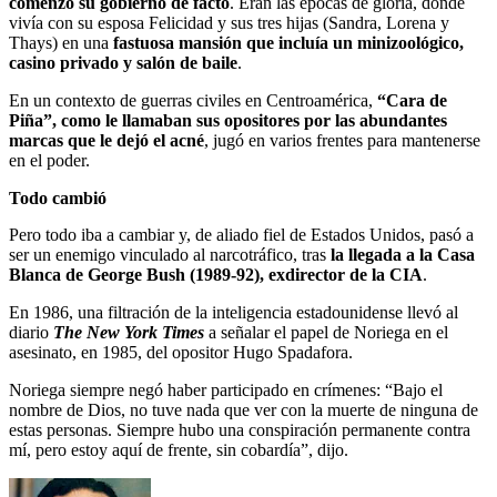
comenzó su gobierno de facto
. Eran las épocas de gloria, donde
vivía con su esposa Felicidad y sus tres hijas (Sandra, Lorena y
Thays) en una
fastuosa mansión que incluía un minizoológico,
casino privado y salón de baile
.
En un contexto de guerras civiles en Centroamérica,
“Cara de
Piña”, como le llamaban sus opositores por las abundantes
marcas que le dejó el acné
, jugó en varios frentes para mantenerse
en el poder.
Todo cambió
Pero todo iba a cambiar y, de aliado fiel de Estados Unidos, pasó a
ser un enemigo vinculado al narcotráfico, tras
la llegada a la Casa
Blanca de George Bush (1989-92), exdirector de la CIA
.
En 1986, una filtración de la inteligencia estadounidense llevó al
diario
The New York Times
a señalar el papel de Noriega en el
asesinato, en 1985, del opositor Hugo Spadafora.
Noriega siempre negó haber participado en crímenes: “Bajo el
nombre de Dios, no tuve nada que ver con la muerte de ninguna de
estas personas. Siempre hubo una conspiración permanente contra
mí, pero estoy aquí de frente, sin cobardía”, dijo.