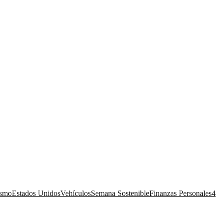
ismo
Estados Unidos
Vehículos
Semana Sostenible
Finanzas Personales
4