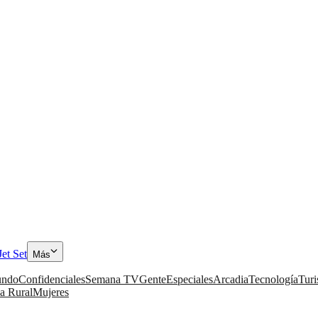
Jet Set
Más
ndo
Confidenciales
Semana TV
Gente
Especiales
Arcadia
Tecnología
Tur
a Rural
Mujeres