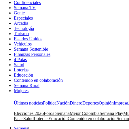
Confidenciales
Semana TV
Gente
Especiales
Arcadia
Tecnología
Turismo
Estados Unidos
Vehículos
Semana Sostenible
Finanzas Personales
4 Patas
Salud
Loterías
Educación
Contenido en colaboración
Semana Rural
Mujeres
Últimas noticias
Política
Nación
Dinero
Deportes
Opinión
Impresa
Elecciones 2026
Foros Semana
Mejor Colombia
Semana Play
Mu
Patas
Salud
Loterías
Educación
Contenido en colaboración
Seman
Semana
|