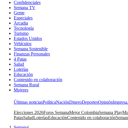
Confidenciales
Semana TV
Gente
Especiales
Arcadia
Tecnología
Turismo
Estados Unidos
Vehículos
Semana Sostenible
Finanzas Personales
4 Patas
Salud
Loterías
Educación
Contenido en colaboración
Semana Rural
Mujeres
Últimas noticias
Política
Nación
Dinero
Deportes
Opinión
Impresa
Elecciones 2026
Foros Semana
Mejor Colombia
Semana Play
Mu
Patas
Salud
Loterías
Educación
Contenido en colaboración
Seman
Semana
|