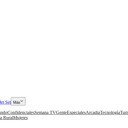
Jet Set
Más
ndo
Confidenciales
Semana TV
Gente
Especiales
Arcadia
Tecnología
Tur
a Rural
Mujeres