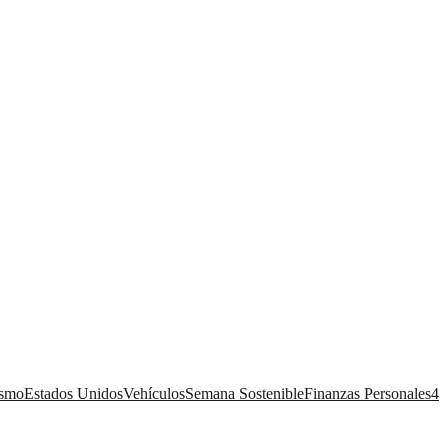
ismo
Estados Unidos
Vehículos
Semana Sostenible
Finanzas Personales
4