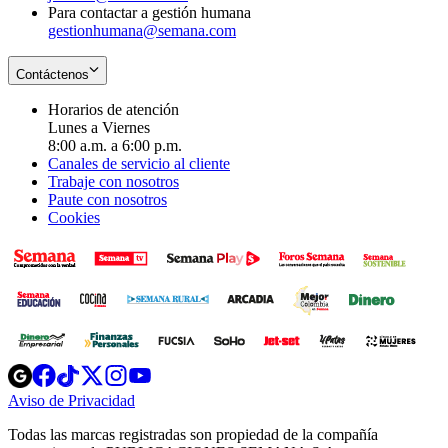
Para contactar a gestión humana
gestionhumana@semana.com
Contáctenos
Horarios de atención
Lunes a Viernes
8:00 a.m. a 6:00 p.m.
Canales de servicio al cliente
Trabaje con nosotros
Paute con nosotros
Cookies
Opens
Opens
Opens
Opens
Opens
in
in
in
in
in
Aviso de Privacidad
Opens
new
new
new
new
new
in
window
window
window
window
window
Todas las marcas registradas son propiedad de la compañía
new