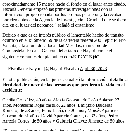
aproximadamente 15 metros hacia el fondo en el lugar antes citado,
Fiscalía General empezó las primeras investigaciones con la
información proporcionada por los propios pasajeros y la recabada
por elementos de la Agencia de Investigación Criminal que se dieron
cita en el lugar del percance”, señaló el organismo.
Debido a que es de interés público el lamentable hecho de tránsito
ocurrido en el kilómetro 59 de la carretera federal 200 Tepic Puerto
Vallarta, a la altura de la localidad Mesillas, municipio de
Compostela, Fiscalía General del estado de Nayarit emite el
siguiente comunicado:
pic.twitter.com/NjP2YLKj4O
— Fiscalía de Nayarit (@NayaritFiscalia)
April 30, 2023
En otra publicación, en la que se actualizó la información,
detalló la
identidad de nueve de las personas que perdieron la vida en el
accidente:
Cecilia González, 49 años, Alexis Geovani de León Salazar, 27
años, Montserrat Rojas castillo, 22 años, Emigidio Balderas
Romero, de 23 años, Felix Lucía, de 20 años, Moisés Aparicio
Gascón, de 31 años, David Aparicio García, de 32 años, Pedro
Arreola Torres, de 50 años y Gabriela Chávez Jiménez de 50 años.
“En cuanto a los avances de la investigación, tomando en