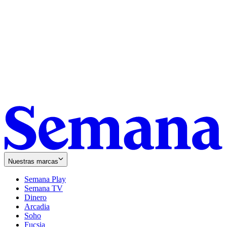
Nuestras marcas
Semana Play
Semana TV
Dinero
Arcadia
Soho
Opens
Fucsia
in
Opens