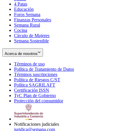
4 Patas
new
in
Educación
window
new
Foros Semana
window
Finanzas Personales
Semana Rural
Cocina
Círculo de Mujeres
Semana Sostenible
Acerca de nosotros
Términos de uso
Opens
Política de Tratamiento de Datos
in
Opens
Términos suscripciones
new
Opens
in
Política de Riesgos C/ST
window
in
Opens
new
Política SAGRILAFT
Opens
new
in
window
Certificación ISSN
Opens
in
window
new
TyC Plan de Gobierno
in
new
Opens
window
Protección del consumidor
new
window
in
Opens
window
new
in
window
new
window
Notificaciones judiciales
juridica@semana.com