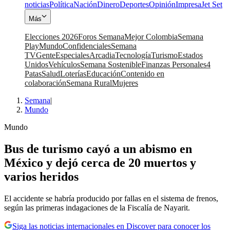
noticias
Política
Nación
Dinero
Deportes
Opinión
Impresa
Jet Set
Más
Elecciones 2026
Foros Semana
Mejor Colombia
Semana
Play
Mundo
Confidenciales
Semana
TV
Gente
Especiales
Arcadia
Tecnología
Turismo
Estados
Unidos
Vehículos
Semana Sostenible
Finanzas Personales
4
Patas
Salud
Loterías
Educación
Contenido en
colaboración
Semana Rural
Mujeres
Semana
|
Mundo
Mundo
Bus de turismo cayó a un abismo en
México y dejó cerca de 20 muertos y
varios heridos
El accidente se habría producido por fallas en el sistema de frenos,
según las primeras indagaciones de la Fiscalía de Nayarit.
Siga las noticias internacionales en Discover para conocer los