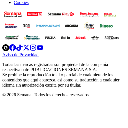
Cookies
Opens
Opens
Opens
Opens
Opens
in
in
in
in
in
Aviso de Privacidad
Opens
new
new
new
new
new
in
window
window
window
window
window
Todas las marcas registradas son propiedad de la compañía
new
respectiva o de PUBLICACIONES SEMANA S.A.
window
Se prohíbe la reproducción total o parcial de cualquiera de los
contenidos que aquí aparezca, así como su traducción a cualquier
idioma sin autorización escrita por su titular.
© 2026 Semana. Todos los derechos reservados.