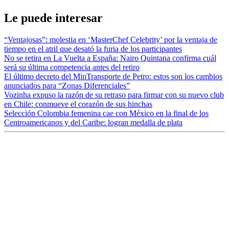
Le puede interesar
“Ventajosas”: molestia en ‘MasterChef Celebrity’ por la ventaja de
tiempo en el atril que desató la furia de los participantes
No se retira en La Vuelta a España: Nairo Quintana confirma cuál
será su última competencia antes del retiro
El último decreto del MinTransporte de Petro: estos son los cambios
anunciados para “Zonas Diferenciales”
Vozinha expuso la razón de su retraso para firmar con su nuevo club
en Chile: conmueve el corazón de sus hinchas
Selección Colombia femenina cae con México en la final de los
Centroamericanos y del Caribe: logran medalla de plata