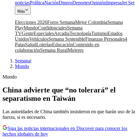
noticias
Política
Nación
Dinero
Deportes
Opinión
Impresa
Jet Set
Más
Elecciones 2026
Foros Semana
Mejor Colombia
Semana
Play
Mundo
Confidenciales
Semana
TV
Gente
Especiales
Arcadia
Tecnología
Turismo
Estados
Unidos
Vehículos
Semana Sostenible
Finanzas Personales
4
Patas
Salud
Loterías
Educación
Contenido en
colaboración
Semana Rural
Mujeres
Semana
|
Mundo
Mundo
China advierte que “no tolerará” el
separatismo en Taiwán
Las autoridades de China también insistieron en que harán uso de la
fuerza, si es necesario.
Siga las noticias internacionales en Discover para conocer los
hechos globales de hoy