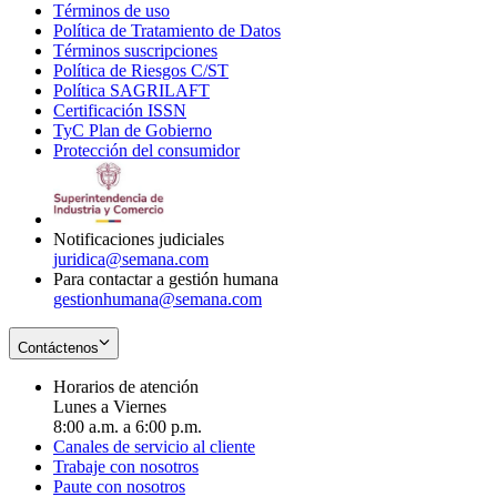
Términos de uso
Opens
Política de Tratamiento de Datos
in
Opens
Términos suscripciones
new
Opens
in
Política de Riesgos C/ST
window
in
Opens
new
Política SAGRILAFT
Opens
new
in
window
Certificación ISSN
Opens
in
window
new
TyC Plan de Gobierno
in
new
Opens
window
Protección del consumidor
new
window
in
Opens
window
new
in
window
new
window
Notificaciones judiciales
juridica@semana.com
Para contactar a gestión humana
gestionhumana@semana.com
Contáctenos
Horarios de atención
Lunes a Viernes
8:00 a.m. a 6:00 p.m.
Canales de servicio al cliente
Trabaje con nosotros
Paute con nosotros