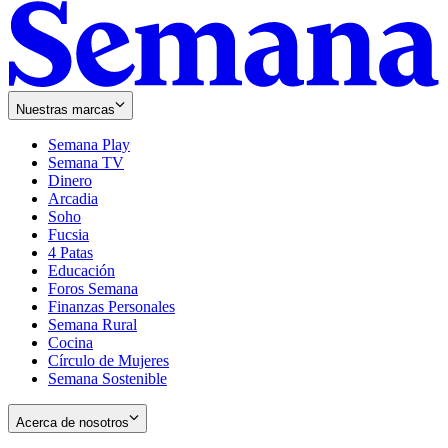
Nuestras marcas
Semana Play
Semana TV
Dinero
Arcadia
Soho
Opens
Fucsia
in
Opens
4 Patas
new
in
Educación
window
new
Foros Semana
window
Finanzas Personales
Semana Rural
Cocina
Círculo de Mujeres
Semana Sostenible
Acerca de nosotros