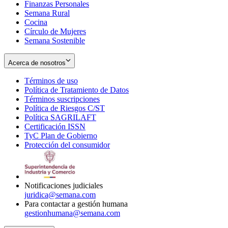
Finanzas Personales
Semana Rural
Cocina
Círculo de Mujeres
Semana Sostenible
Acerca de nosotros
Términos de uso
Opens
Política de Tratamiento de Datos
in
Opens
Términos suscripciones
new
Opens
in
Política de Riesgos C/ST
window
in
Opens
new
Política SAGRILAFT
Opens
new
in
window
Certificación ISSN
Opens
in
window
new
TyC Plan de Gobierno
in
new
Opens
window
Protección del consumidor
new
window
in
Opens
window
new
in
window
new
window
Notificaciones judiciales
juridica@semana.com
Para contactar a gestión humana
gestionhumana@semana.com