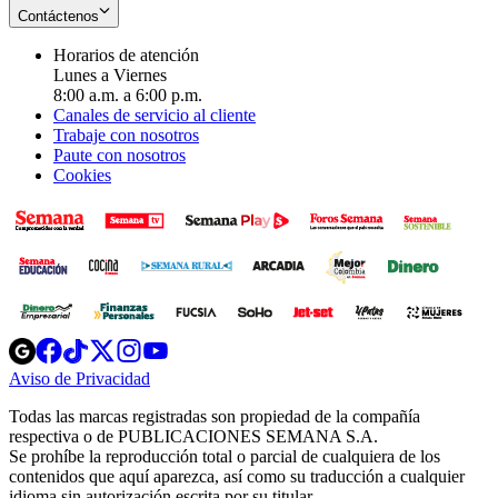
Contáctenos
Horarios de atención
Lunes a Viernes
8:00 a.m. a 6:00 p.m.
Canales de servicio al cliente
Trabaje con nosotros
Paute con nosotros
Cookies
Opens
Opens
Opens
Opens
Opens
in
in
in
in
in
Aviso de Privacidad
Opens
new
new
new
new
new
in
window
window
window
window
window
Todas las marcas registradas son propiedad de la compañía
new
respectiva o de PUBLICACIONES SEMANA S.A.
window
Se prohíbe la reproducción total o parcial de cualquiera de los
contenidos que aquí aparezca, así como su traducción a cualquier
idioma sin autorización escrita por su titular.