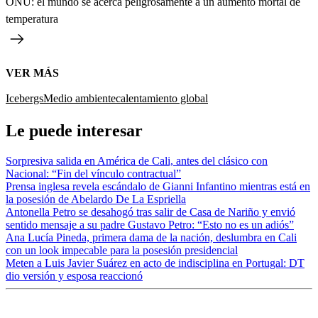
ONU: el mundo se acerca peligrosamente a un aumento mortal de
temperatura
VER MÁS
Icebergs
Medio ambiente
calentamiento global
Le puede interesar
Sorpresiva salida en América de Cali, antes del clásico con
Nacional: “Fin del vínculo contractual”
Prensa inglesa revela escándalo de Gianni Infantino mientras está en
la posesión de Abelardo De La Espriella
Antonella Petro se desahogó tras salir de Casa de Nariño y envió
sentido mensaje a su padre Gustavo Petro: “Esto no es un adiós”
Ana Lucía Pineda, primera dama de la nación, deslumbra en Cali
con un look impecable para la posesión presidencial
Meten a Luis Javier Suárez en acto de indisciplina en Portugal: DT
dio versión y esposa reaccionó