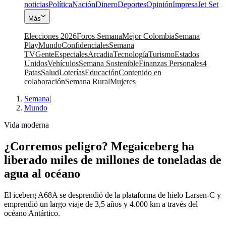
noticias
Política
Nación
Dinero
Deportes
Opinión
Impresa
Jet Set
Más
Elecciones 2026
Foros Semana
Mejor Colombia
Semana
Play
Mundo
Confidenciales
Semana
TV
Gente
Especiales
Arcadia
Tecnología
Turismo
Estados
Unidos
Vehículos
Semana Sostenible
Finanzas Personales
4
Patas
Salud
Loterías
Educación
Contenido en
colaboración
Semana Rural
Mujeres
Semana
|
Mundo
Vida moderna
¿Corremos peligro? Megaiceberg ha
liberado miles de millones de toneladas de
agua al océano
El iceberg A68A se desprendió de la plataforma de hielo Larsen-C y
emprendió un largo viaje de 3,5 años y 4.000 km a través del
océano Antártico.