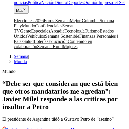
noticias
Política
Nación
Dinero
Deportes
Opinión
Impresa
Jet Set
Más
Elecciones 2026
Foros Semana
Mejor Colombia
Semana
Play
Mundo
Confidenciales
Semana
TV
Gente
Especiales
Arcadia
Tecnología
Turismo
Estados
Unidos
Vehículos
Semana Sostenible
Finanzas Personales
4
Patas
Salud
Loterías
Educación
Contenido en
colaboración
Semana Rural
Mujeres
Semana
|
Mundo
Mundo
“Debe ser que consideran que está bien
que otros mandatarios me agredan”:
Javier Milei responde a las criticas por
insultar a Petro
El presidente de Argentina tildó a Gustavo Petro de “asesino”