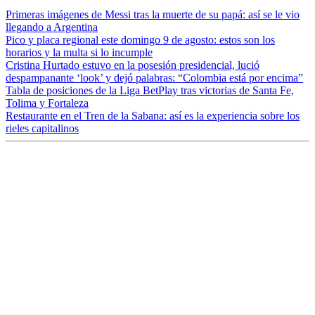
Primeras imágenes de Messi tras la muerte de su papá: así se le vio
llegando a Argentina
Pico y placa regional este domingo 9 de agosto: estos son los
horarios y la multa si lo incumple
Cristina Hurtado estuvo en la posesión presidencial, lució
despampanante ‘look’ y dejó palabras: “Colombia está por encima”
Tabla de posiciones de la Liga BetPlay tras victorias de Santa Fe,
Tolima y Fortaleza
Restaurante en el Tren de la Sabana: así es la experiencia sobre los
rieles capitalinos