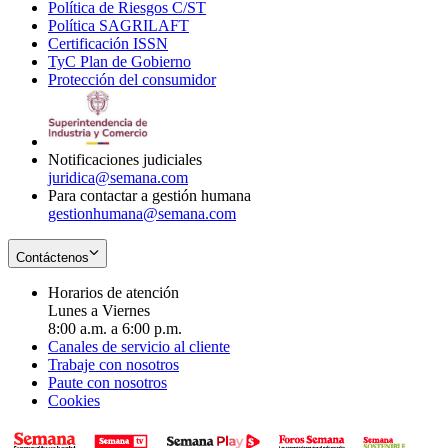
Política de Riesgos C/ST
window
in
Opens
new
Política SAGRILAFT
Opens
new
in
window
Certificación ISSN
Opens
in
window
new
TyC Plan de Gobierno
in
new
Opens
window
Protección del consumidor
new
window
in
Opens
window
new
in
window
new
window
Notificaciones judiciales
juridica@semana.com
Para contactar a gestión humana
gestionhumana@semana.com
Contáctenos
Horarios de atención
Lunes a Viernes
8:00 a.m. a 6:00 p.m.
Canales de servicio al cliente
Trabaje con nosotros
Paute con nosotros
Cookies