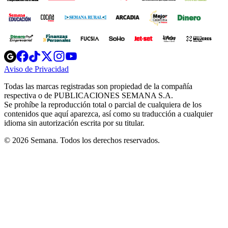
Opens
Opens
Opens
Opens
Opens
in
in
in
in
in
Aviso de Privacidad
Opens
new
new
new
new
new
in
window
window
window
window
window
Todas las marcas registradas son propiedad de la compañía
new
respectiva o de PUBLICACIONES SEMANA S.A.
window
Se prohíbe la reproducción total o parcial de cualquiera de los
contenidos que aquí aparezca, así como su traducción a cualquier
idioma sin autorización escrita por su titular.
© 2026 Semana. Todos los derechos reservados.