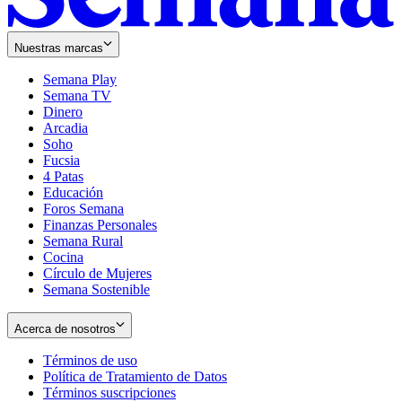
Nuestras marcas
Semana Play
Semana TV
Dinero
Arcadia
Soho
Opens
Fucsia
in
Opens
4 Patas
new
in
Educación
window
new
Foros Semana
window
Finanzas Personales
Semana Rural
Cocina
Círculo de Mujeres
Semana Sostenible
Acerca de nosotros
Términos de uso
Opens
Política de Tratamiento de Datos
in
Opens
Términos suscripciones
new
Opens
in