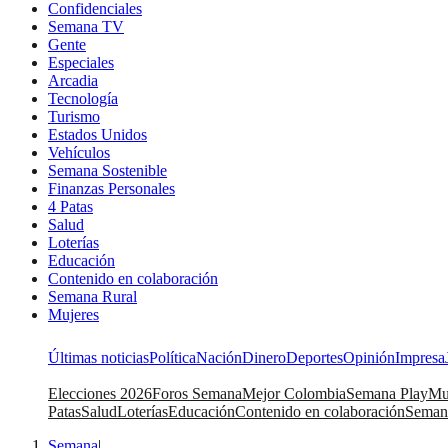
Confidenciales
Semana TV
Gente
Especiales
Arcadia
Tecnología
Turismo
Estados Unidos
Vehículos
Semana Sostenible
Finanzas Personales
4 Patas
Salud
Loterías
Educación
Contenido en colaboración
Semana Rural
Mujeres
Últimas noticias
Política
Nación
Dinero
Deportes
Opinión
Impresa
Elecciones 2026
Foros Semana
Mejor Colombia
Semana Play
Mu
Patas
Salud
Loterías
Educación
Contenido en colaboración
Seman
Semana
|