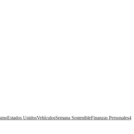
ismo
Estados Unidos
Vehículos
Semana Sostenible
Finanzas Personales
4