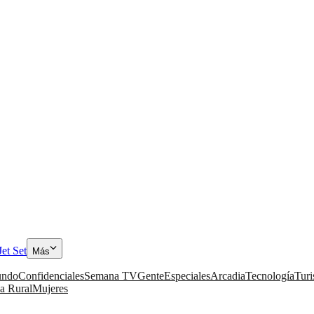
Jet Set
Más
ndo
Confidenciales
Semana TV
Gente
Especiales
Arcadia
Tecnología
Tur
a Rural
Mujeres