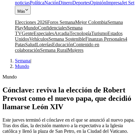
noticias
Política
Nación
Dinero
Deportes
Opinión
Impresa
Jet Set
Más
Elecciones 2026
Foros Semana
Mejor Colombia
Semana
Play
Mundo
Confidenciales
Semana
TV
Gente
Especiales
Arcadia
Tecnología
Turismo
Estados
Unidos
Vehículos
Semana Sostenible
Finanzas Personales
4
Patas
Salud
Loterías
Educación
Contenido en
colaboración
Semana Rural
Mujeres
Semana
|
Mundo
Mundo
Cónclave: reviva la elección de Robert
Prevost como el nuevo papa, que decidió
llamarse León XIV
Este jueves terminó el cónclave en el que se anunció al nuevo papa.
Tras dos días, la decisión mantuvo a la expectativa a la Iglesia
católica y llenó la plaza de San Petro, en la Ciudad del Vaticano.