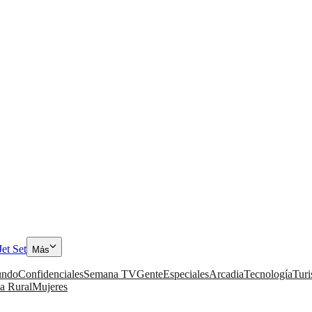
Jet Set
Más
ndo
Confidenciales
Semana TV
Gente
Especiales
Arcadia
Tecnología
Tur
a Rural
Mujeres