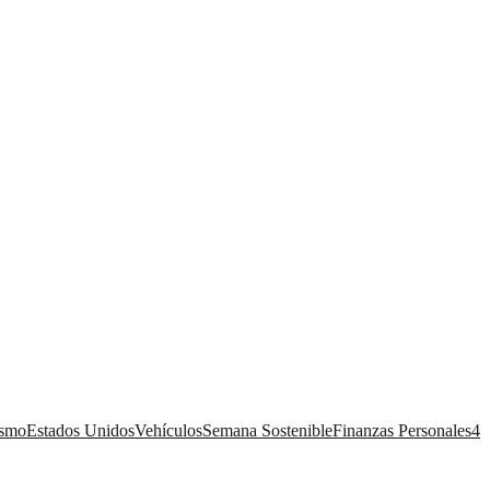
ismo
Estados Unidos
Vehículos
Semana Sostenible
Finanzas Personales
4