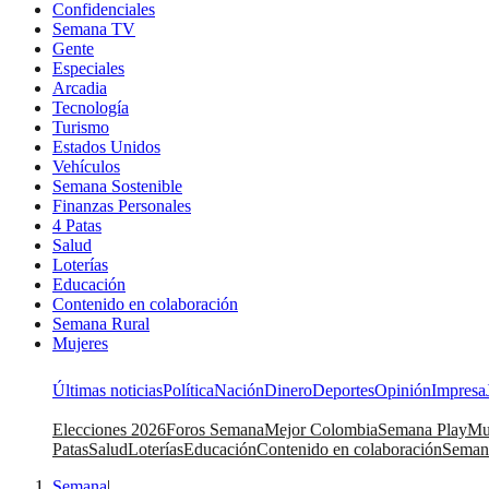
Confidenciales
Semana TV
Gente
Especiales
Arcadia
Tecnología
Turismo
Estados Unidos
Vehículos
Semana Sostenible
Finanzas Personales
4 Patas
Salud
Loterías
Educación
Contenido en colaboración
Semana Rural
Mujeres
Últimas noticias
Política
Nación
Dinero
Deportes
Opinión
Impresa
Elecciones 2026
Foros Semana
Mejor Colombia
Semana Play
Mu
Patas
Salud
Loterías
Educación
Contenido en colaboración
Seman
Semana
|